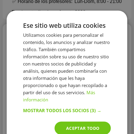
✅ Horario de los profesores:
Lun-Dom, 8:00 - 21:00
Precio actualizado en Agosto 2026
Ese sitio web utiliza cookies
Jaime LP
Utilizamos cookies para personalizar el
contenido, los anuncios y analizar nuestro
20 €/h
tráfico. También compartimos
información sobre su uso de nuestro sitio
con nuestros socios de publicidad y
análisis, quienes pueden combinarla con
otra información que les haya
proporcionado o que hayan recopilado a
Guitarra
partir del uso de sus servicios.
Más
Educación:
Conservatorio Cristóbal de Morales
información
Experiencia:
más de 20 años
MOSTRAR TODOS LOS SOCIOS
(3) →
Utilizo los métodos de Rockschool y Trinity College
tanto para aprender y disfrutar para las personas
ACEPTAR TODO
interesadas en tocar en grupos como afición o profesión,