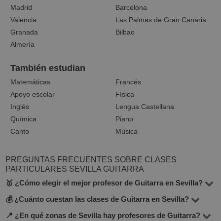
Madrid
Barcelona
Valencia
Las Palmas de Gran Canaria
Granada
Bilbao
Almería
También estudian
Matemáticas
Francés
Apoyo escolar
Física
Inglés
Lengua Castellana
Química
Piano
Canto
Música
PREGUNTAS FRECUENTES SOBRE CLASES
PARTICULARES SEVILLA GUITARRA
🥇 ¿Cómo elegir el mejor profesor de Guitarra en Sevilla?
💰 ¿Cuánto cuestan las clases de Guitarra en Sevilla?
En la plataforma BuscaTuProfesor encontrarás 5
docentes que imparten Guitarra en la ciudad de Sevilla.
📍 ¿En qué zonas de Sevilla hay profesores de Guitarra?
El precio de las clases varía según el nivel, experiencia