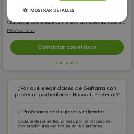
ya que permiten poder titularse oficialmente y poseer un
MOSTRAR DETALLES
grado del plan Bolonia en la especialidad deseada.
Para los alumnos de Flamenco uso la enseñanza
tradicional combinada con la técnica moderna. Todo se
personaliza y adapta al nivel y necesidades del alumno.
Mostrar más
Contactar con el tutor
Leer más
¿Por qué elegir clases de Guitarra con
profesor particular en BuscaTuProfesor?
✅
Profesores particulares verificados
Cada profesor particular pasa por un proceso de
moderación tras registrarse en la plataforma