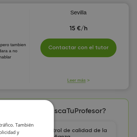
Sevilla
15 €/h
 pero tambien
Contactar con el tutor
dara a no
hablar
Leer más
 particular en BuscaTuProfesor?
 tráfico. También
a
Control de calidad de la
licidad y
🔍