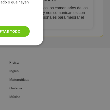
enseñanza
onado o que hayan
ares
Analizamos los comentarios de los
lases
alumnos y nos comunicamos con
los profesionales para mejorar el
servicio
PTAR TODO
Física
Inglés
Matemáticas
Guitarra
Música