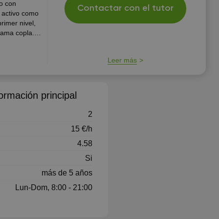
o con
Contactar con el tutor
n activo como
rimer nivel,
llama copla.
 que
ación,
Leer más
ormación principal
2
15 €/h
4.58
Si
más de 5 años
Lun-Dom, 8:00 - 21:00