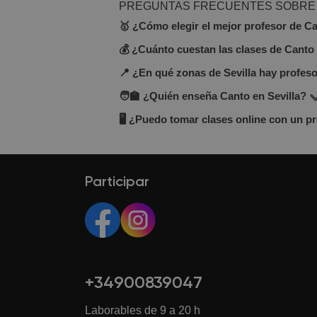
PREGUNTAS FRECUENTES SOBRE 
🥇 ¿Cómo elegir el mejor profesor de Ca
💰 ¿Cuánto cuestan las clases de Canto 
En la plataforma BuscaTuProfesor e
precio por hora, opiniones de otros
📍 ¿En qué zonas de Sevilla hay profes
El precio de las clases varía según e
prueba gratuita para conocer su esti
y 30 €/hora.
🧑‍🏫 ¿Quién enseña Canto en Sevilla?
En BuscaTuProfesor puedes encontrar
mayor flexibilidad. Usa los filtros e
🖥 ¿Puedo tomar clases online con un pr
Tenemos una comunidad de profesore
Puedes ver sus perfiles, especialida
Sí, muchos de nuestros profesores o
desde cualquier lugar con conexión a
Participar
+34900839047
Laborables de 9 a 20 h