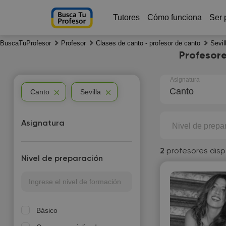
Tutores
Cómo funciona
Ser 
BuscaTuProfesor
Profesor
Clases de canto - profesor de canto
Sevil
Profesore
Asignatura
Canto
Canto
Sevilla
Asignatura
Nivel de prepa
2
profesores disp
Nivel de preparación
Básico