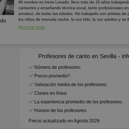
Mi nombre es Irene Lavado, llevo más de 15 años trabajand
cantantes y enseñando técnica vocal, tanto profesionales e
amateur, de todas las edades. He trabajado con artistas de p
los niños de menuda noche, la voz kids, la voz adultos y se 
ado
Mi técnica esta basada en un método americano, intensivo,
Mostrar más
desarrolla y entrena el diafragma, el control de la voz, respir
afinación, colocaciones, falsetes, etc.
Profesores de canto en Sevilla - inf
✅ Número de profesores:
✅ Precio promedio*:
✅ Valoración media de los profesores:
✅ Clases en línea:
✅ La experiencia promedio de los profesores:
✅ Horario de los profesores:
Precio actualizado en Agosto 2026