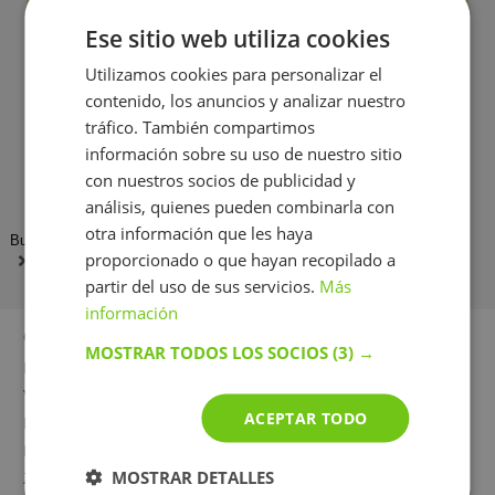
Nuestros Profesores particulares han impartido
Ese sitio web utiliza cookies
más de 100 clases
de Inglés
Utilizamos cookies para personalizar el
contenido, los anuncios y analizar nuestro
🔍
Control de calidad de la enseñanza
tráfico. También compartimos
Analizamos los comentarios de los alumnos y nos
información sobre su uso de nuestro sitio
comunicamos con los profesionales para mejorar
el servicio
con nuestros socios de publicidad y
análisis, quienes pueden combinarla con
otra información que les haya
BuscaTuProfesor
Profesor
Clases Particular de Ingles
proporcionado o que hayan recopilado a
Mollet del Vallés
partir del uso de sus servicios.
Más
información
Otras ciudades
MOSTRAR TODOS LOS SOCIOS
(3) →
Madrid
Barcelona
Valencia
Santander
ACEPTAR TODO
Las Palmas de Gran Canaria
Granada
Bilbao
Málaga
MOSTRAR DETALLES
Zaragoza
Hospitalet de Llobregat