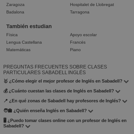
Zaragoza
Hospitalet de Llobregat
Badalona
Tarragona
También estudian
Física
Apoyo escolar
Lengua Castellana
Francés
Matemáticas
Piano
PREGUNTAS FRECUENTES SOBRE CLASES
PARTICULARES SABADELL INGLÉS
🥇 ¿Cómo elegir el mejor profesor de Inglés en Sabadell?
💰 ¿Cuánto cuestan las clases de Inglés en Sabadell?
En la plataforma BuscaTuProfesor encontrarás 14
docentes que imparten Inglés en la ciudad de Sabadell.
📍 ¿En qué zonas de Sabadell hay profesores de Inglés?
El precio de las clases varía según el nivel, experiencia
Te recomendamos comparar el precio por hora,
del profesor y si son presenciales u online. En promedio,
🧑‍🏫 ¿Quién enseña Inglés en Sabadell?
En BuscaTuProfesor puedes encontrar docentes en la
opiniones de otros alumnos, experiencia y formación.
las tarifas oscilan entre 10 y 30 €/hora.
mayoría de los barrios de Sabadell. También puedes
🖥 ¿Puedo tomar clases online con un profesor de Inglés en
Tenemos una comunidad de profesores con formación
También puedes buscar profesores que ofrezcan una
Sabadell?
elegir clases online si buscas mayor flexibilidad. Usa los
académica, experiencia en docencia y excelentes
clase de prueba gratuita para conocer su estilo antes de