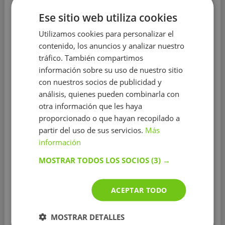
10 €/h
Ese sitio web utiliza cookies
Utilizamos cookies para personalizar el
contenido, los anuncios y analizar nuestro
tráfico. También compartimos
información sobre su uso de nuestro sitio
Inglés
con nuestros socios de publicidad y
análisis, quienes pueden combinarla con
Educación:
Universitat Autónoma deBarxelona
otra información que les haya
Experiencia:
más de 2 años
proporcionado o que hayan recopilado a
partir del uso de sus servicios.
Más
Soy una estudiante preuniversitaria de 18 años.
información
Quiero ser profesora de educación primaria
Mi
método de enseñanza se adapta a las necesidades del
MOSTRAR TODOS LOS SOCIOS
(3) →
alumno y lo cambio sin problemas si es necesario. Me
preparo las clases con antelación ya que así aprovecho
al máximo el tiempo de la clase, pero si hay algún
ACEPTAR TODO
cambio de alguna hora como preparación para un
examen o cualquier cosa no hay ningún ...
Mostrar más
MOSTRAR DETALLES