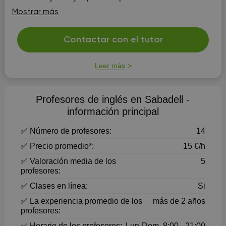
diferentes cosas. Normalmente, no sólo ayudo a
Mostrar más
resolver las dudas y dar refuerzo de las asigna...
Contactar con el tutor
Leer más
Profesores de inglés en Sabadell -
información principal
✅ Número de profesores:
14
✅ Precio promedio*:
15 €/h
✅ Valoración media de los
5
profesores:
✅ Clases en línea:
Si
✅ La experiencia promedio de los
más de 2 años
profesores:
✅ Horario de los profesores:
Lun-Dom, 8:00 - 21:00