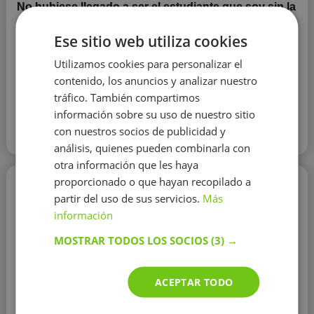
No hubiese llegado a ser el estudiante que soy sin la
ayuda de mi entorno, por eso quiero ayudar a quien
lo necesita.
La clave no es que sepa hacer copy-paste.
Ese sitio web utiliza cookies
Es que lo entienda, si lo entiende, todo cobra sentido y
Utilizamos cookies para personalizar el
se hace más fácil aprender.
contenido, los anuncios y analizar nuestro
tráfico. También compartimos
Contactar con el tutor
información sobre su uso de nuestro sitio
con nuestros socios de publicidad y
Leer más
análisis, quienes pueden combinarla con
otra información que les haya
proporcionado o que hayan recopilado a
María Ruiz F.
partir del uso de sus servicios.
Más
10 €/h
información
MOSTRAR TODOS LOS SOCIOS
(3) →
ACEPTAR TODO