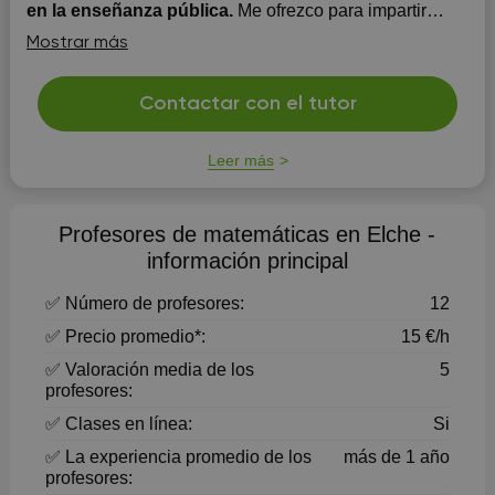
en la enseñanza pública.
Me ofrezco para impartir
clases particulares de ciencias (Matemáticas, Física y
Mostrar más
Química) en modalidad individual o en grupo reducido
(máximo 3 alumnos) para ESO, Bachillerato, Formación
Profesional, pruebas de acceso y adultos. Actualmente
Contactar con el tutor
ejerzo como profesor interino en la enseñanza pública,
form...
Leer más
Profesores de matemáticas en Elche -
información principal
✅ Número de profesores:
12
✅ Precio promedio*:
15 €/h
✅ Valoración media de los
5
profesores:
✅ Clases en línea:
Si
✅ La experiencia promedio de los
más de 1 año
profesores: