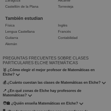
Zaragoza
Alicante
Castellón de la Plana
Torrevieja
También estudian
Física
Inglés
Lengua Castellana
Francés
Guitarra
Contabilidad
Alemán
PREGUNTAS FRECUENTES SOBRE CLASES
PARTICULARES ELCHE MATEMÁTICAS
🥇 ¿Cómo elegir el mejor profesor de Matemáticas en
Elche?
💰 ¿Cuánto cuestan las clases de Matemáticas en Elche?
En la plataforma BuscaTuProfesor encontrarás 12
docentes que imparten Matemáticas en la ciudad de
📍 ¿En qué zonas de Elche hay profesores de
El precio de las clases varía según el nivel, experiencia
Matemáticas?
Elche. Te recomendamos comparar el precio por hora,
del profesor y si son presenciales u online. En promedio,
🧑‍🏫 ¿Quién enseña Matemáticas en Elche?
opiniones de otros alumnos, experiencia y formación.
En BuscaTuProfesor puedes encontrar docentes en la
las tarifas oscilan entre 10 y 30 €/hora.
También puedes buscar profesores que ofrezcan una
mayoría de los barrios de Elche. También puedes elegir