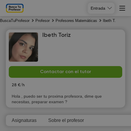
Entrada
BuscaTuProfesor
Profesor
Profesores Matemáticas
Ibeth T.
Ibeth Toriz
Th
Fr
Sa
Su
Contactar con el tutor
6
7
8
9
28 €/h
10:30
10:30
17:30
Hola , puedo ser tu proxima profesora, dime que
necesitas, preparar examen ?
11:00
11:00
18:00
11:30
11:30
18:30
Asignaturas
Sobre el profesor
12:00
12:00
19:00