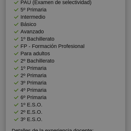
PAU (Examen de selectividad)
5º Primaria
18:30
18:30
Intermedio
19:00
19:00
Básico
Avanzado
1º Bachillerato
FP - Formación Profesional
Para adultos
2º Bachillerato
1º Primaria
2º Primaria
3º Primaria
4º Primaria
6º Primaria
1º E.S.O.
2º E.S.O.
3º E.S.O.
Detalles de la experiencia docente: