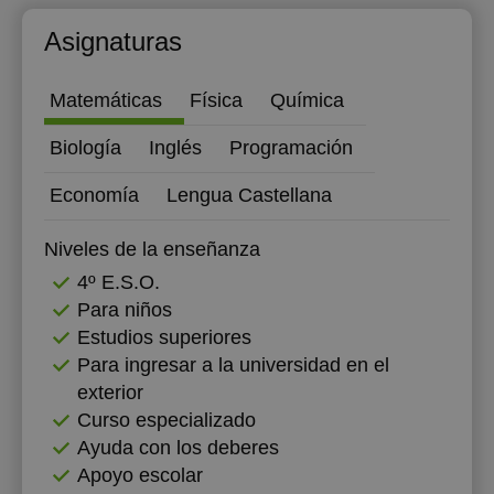
12:30
12:30
Asignaturas
13:00
13:00
Matemáticas
Física
Química
13:30
13:30
Biología
Inglés
Programación
14:00
14:00
Economía
Lengua Castellana
14:30
14:30
15:00
15:00
Niveles de la enseñanza
4º E.S.O.
15:30
15:30
Para niños
16:00
16:00
Estudios superiores
Para ingresar a la universidad en el
16:30
16:30
exterior
17:00
17:00
Curso especializado
Ayuda con los deberes
17:30
17:30
Apoyo escolar
18:00
18:00