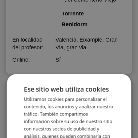
Torrente
Benidorm
En localidad
Valencia, Eixample, Gran
del profesor:
Via, gran via
Online:
Sí
Ese sitio web utiliza cookies
Sobre mi:
Utilizamos cookies para personalizar el
Hola , puedo ser tu proxima profesora, dime
contenido, los anuncios y analizar nuestro
que necesitas, preparar examen ?
tráfico. También compartimos
información sobre su uso de nuestro sitio
con nuestros socios de publicidad y
Educación:
Universidad de Burgos
,
análisis, quienes pueden combinarla con
Licenciatura, 2017