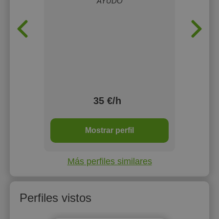
o en
AYUDO
exper
n una
ex
ue cada
rdad los
samiento
ados de
35 €/h
h
Mostrar perfil
Más perfiles similares
Perfiles vistos