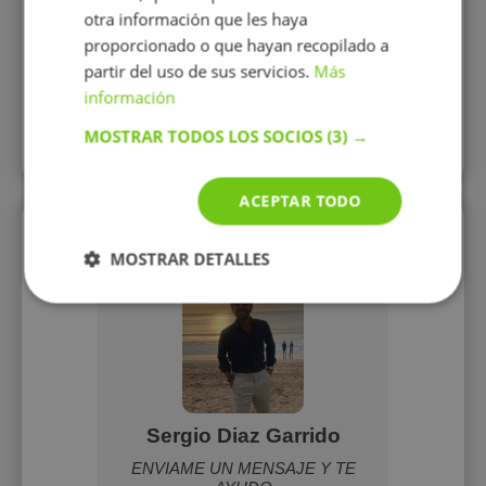
otra información que les haya
Titulo:
ingeniero quimico
proporcionado o que hayan recopilado a
partir del uso de sus servicios.
Más
Edad:
26-35
información
Experiencia:
más de 5 años
MOSTRAR TODOS LOS SOCIOS
(3) →
ACEPTAR TODO
Perfiles similares
MOSTRAR DETALLES
re
Sergio Diaz Garrido
ofesor
ENVIAME UN MENSAJE Y TE
Soy p