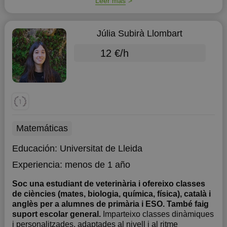
Leer más
Júlia Subirà Llombart
12 €/h
Matemáticas
Educación:
Universitat de Lleida
Experiencia:
menos de 1 año
Soc una estudiant de veterinària i ofereixo classes
de ciències (mates, biologia, química, física), català i
anglès per a alumnes de primària i ESO. També faig
suport escolar general.
Imparteixo classes dinàmiques
i personalitzades, adaptades al nivell i al ritme