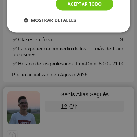
ACEPTAR TODO
✅ Número de profesores:
9
✅ Precio promedio*:
12 €/h
MOSTRAR DETALLES
✅ Valoración media de los
4.9
profesores:
✅ Clases en línea:
Si
✅ La experiencia promedio de los
más de 1 año
profesores:
✅ Horario de los profesores:
Lun-Dom, 8:00 - 21:00
Precio actualizado en Agosto 2026
Genís Alías Segués
12 €/h