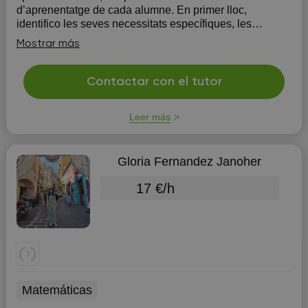
d’aprenentatge de cada alumne. En primer lloc,
identifico les seves necessitats específiques, les
tasques pendents i els dubtes que puguin haver sorgit.
Mostrar más
A partir d’aquesta anàlisi, estructuro la sessió amb
exemples pràct...
Contactar con el tutor
Leer más
Gloria Fernandez Janoher
17 €/h
Matemáticas