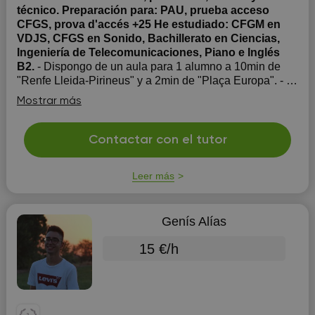
técnico. Preparación para: PAU, prueba acceso
CFGS, prova d'accés +25 He estudiado: CFGM en
VDJS, CFGS en Sonido, Bachillerato en Ciencias,
Ingeniería de Telecomunicaciones, Piano e Inglés
B2.
- Dispongo de un aula para 1 alumno a 10min de
"Renfe Lleida-Pirineus" y a 2min de "Plaça Europa". - El
idioma de las clases puede ser tanto en catalán como
Mostrar más
en castellano. - Más de 7 años de experiencia
impartiendo clases de refuerzo escolar desde primaria
hasta personas adultas. - Estudiante de ...
Contactar con el tutor
Leer más
Genís Alías
15 €/h