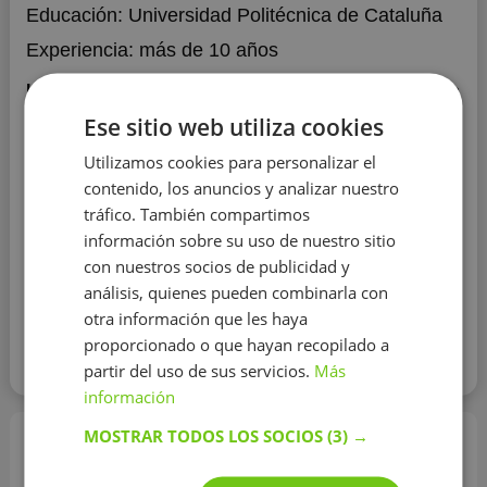
Educación:
Universidad Politécnica de Cataluña
Experiencia:
más de 10 años
Hola, soy ingeniera de telecomunicaciones y gracias
a mi horario flexible, siempre he combinado mi
Ese sitio web utiliza cookies
trabajo con clases de refuerzo, para todas las
edades. Contáctame y seguro que llegamos a un
Utilizamos cookies para personalizar el
acuerdo
Hola, soy ingeniera de telecomunicaciones y
contenido, los anuncios y analizar nuestro
gracias a mi horario flexible, siempre he combinado mi
tráfico. También compartimos
trabajo con clases de refuerzo, para todas las edades.
información sobre su uso de nuestro sitio
Contáctame y seguro que llegamos a un acuerdo
Mostrar más
con nuestros socios de publicidad y
análisis, quienes pueden combinarla con
Contactar con el tutor
otra información que les haya
proporcionado o que hayan recopilado a
partir del uso de sus servicios.
Más
Leer más
información
MOSTRAR TODOS LOS SOCIOS
(3) →
Profesores de matemáticas en Lleida -
información principal