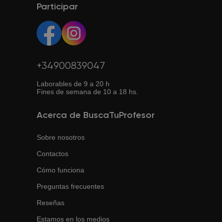
Así puedes estudiar desde cualquier lugar con conexión
Participar
tus necesidades.
a internet.
+34900839047
Laborables de 9 a 20 h
Fines de semana de 10 a 18 hs.
Acerca de BuscaTuProfesor
Sobre nosotros
Contactos
Cómo funciona
Preguntas frecuentes
Reseñas
Estamos en los medios