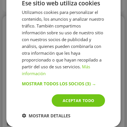
Ese sitio web utiliza cookies
Precio actualizado en Agosto 2026
Utilizamos cookies para personalizar el
contenido, los anuncios y analizar nuestro
Genís Alías Segués
tráfico. También compartimos
información sobre su uso de nuestro sitio
12 €/h
con nuestros socios de publicidad y
análisis, quienes pueden combinarla con
otra información que les haya
proporcionado o que hayan recopilado a
partir del uso de sus servicios.
Más
información
Química
MOSTRAR TODOS LOS SOCIOS
(3) →
Educación:
Universitat de Lleida
Experiencia:
más de 1 año
ACEPTAR TODO
Clases para alumnos que quieran superarse.
Enseño
mucho de manera dinámica para que los alumnos
MOSTRAR DETALLES
tengan ganas de aprender y el aprendizaje sea más
fácil y entretenido. Gracias a mis técnicas he podido