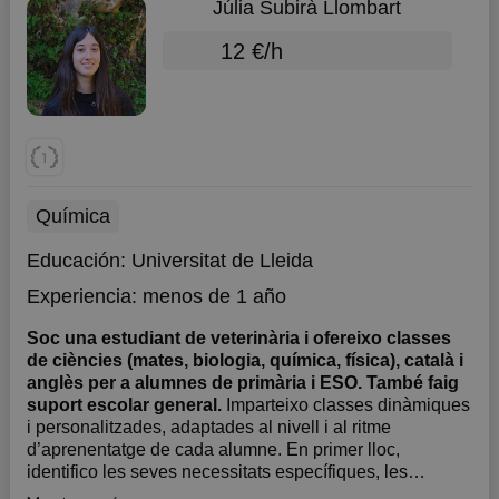
Júlia Subirà Llombart
12 €/h
Química
Educación:
Universitat de Lleida
Experiencia:
menos de 1 año
Soc una estudiant de veterinària i ofereixo classes
de ciències (mates, biologia, química, física), català i
anglès per a alumnes de primària i ESO. També faig
suport escolar general.
Imparteixo classes dinàmiques
i personalitzades, adaptades al nivell i al ritme
d’aprenentatge de cada alumne. En primer lloc,
identifico les seves necessitats específiques, les
tasques pendents i els dubtes que puguin haver sorgit.