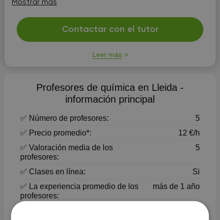
Mostrar más
A partir d’aquesta anàlisi, estructuro la sessió amb
exemples pràct...
Contactar con el tutor
Leer más
Profesores de química en Lleida -
información principal
✅ Número de profesores:
5
✅ Precio promedio*:
12 €/h
✅ Valoración media de los
5
profesores:
✅ Clases en línea:
Si
✅ La experiencia promedio de los
más de 1 año
profesores:
✅ Horario de los profesores:
Lun-Dom, 8:00 - 21:00