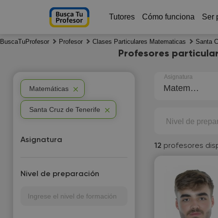
Tutores
Cómo funciona
Ser 
BuscaTuProfesor
Profesor
Clases Particulares Matematicas
Santa C
Profesores particula
Asignatura
Matemáticas
Matemáticas
Santa Cruz de Tenerife
Nivel de prepa
Asignatura
12
profesores dis
Nivel de preparación