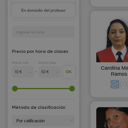
Ayuda con los deberes
En domicilio del profesor
Básico
Curso especializado
Ingrese la zona
Estudios superiores
FP - Formación Profesional
Precio por hora de clases
Intermedio
Precio min
Precio max
Para adultos
Carolina Ma
OK
Para ingresar a la universidad
Ramos
en el exterior
Para niños
PAU (Examen de
selectividad)
Método de clasificación