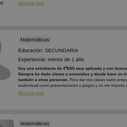
nuevos contenidos de la propia asignatura y en otras que los 
po
Mostrar más
Matemáticas
Educación:
SECUNDARIA
Experiencia:
menos de 1 año
Soy una estudiante de 4⁰ESO muy aplicada y con buena
Siempre he dado clases a conocidos y desde hace un t
también a otras personas.
Para dar mis clases suelo prep
audiovisual como presentaciones o juegos y no me importa 
.
tiempo con los peques para que entiendan todo muy bien. 
Mostrar más
persona muy constante y trabajadora y responsable, adem
esfuerzo siempre para superarme a mí misma. También cuido
Matemáticas