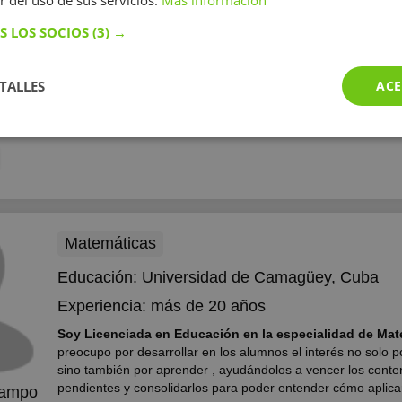
r del uso de sus servicios.
Más información
Experiencia:
más de 10 años
S LOS SOCIOS
(3) →
Experiencia de más de 15 años impartiendo clases de di
niveles
En una primera clase de prueba analizamos las defic
TALLES
ACE
aprendizaje del alumno para posteriormente trabajar sobre e
el alumno mejore sus rendimientos a la hora de estudiar.Mu
 Reyes
alumno tiene tan solo la necesidad de cambiar el enfoque d
ez
Mostrar más
esfuerzos para mejorar sus...
Matemáticas
Educación:
Universidad de Camagüey, Cuba
Experiencia:
más de 20 años
Soy Licenciada en Educación en la especialidad de Ma
preocupo por desarrollar en los alumnos el interés no solo p
sino también por aprender , ayudándolos a vencer los conte
pendientes y consolidarlos para poder entender cómo aplicar
Campo