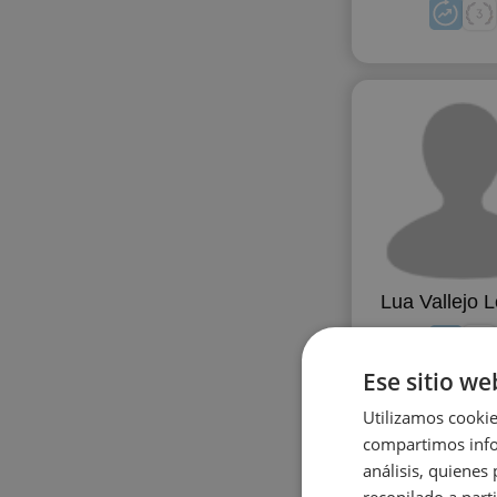
Lua Vallejo 
Ese sitio we
Utilizamos cookie
compartimos infor
análisis, quiene