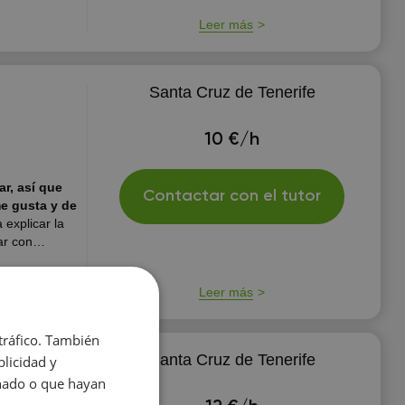
Leer más
Santa Cruz de Tenerife
10 €/h
r, así que
Contactar con el tutor
e gusta y de
explicar la
ar con
ás
er si pueden
Leer más
 tráfico. También
Santa Cruz de Tenerife
licidad y
onado o que hayan