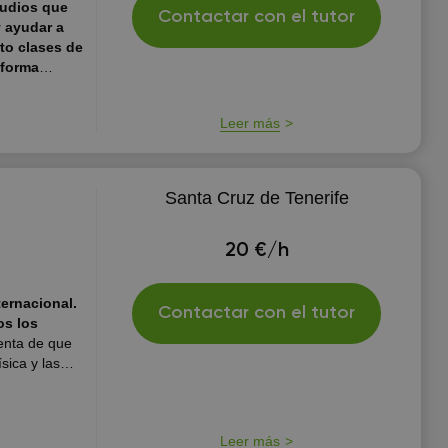
tudios que
Contactar con el tutor
y ayudar a
to clases de
 forma
dades de
estudios
Leer más
nto en el
de siempre me
yudando a
Santa Cruz de Tenerife
20 €/h
ernacional.
Contactar con el tutor
os los
uenta de que
sica y las
a de aprender
 claro enlace
Leer más