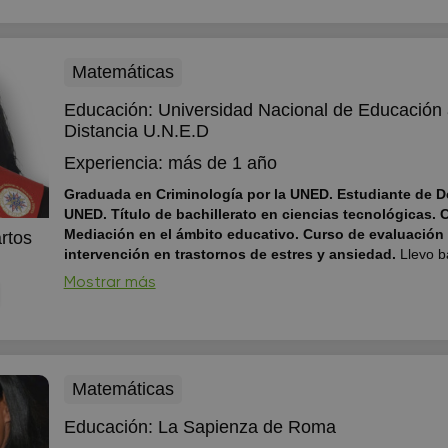
Matemáticas
Educación:
Universidad Nacional de Educación
Distancia U.N.E.D
Experiencia:
más de 1 año
Graduada en Criminología por la UNED. Estudiante de D
UNED. Título de bachillerato en ciencias tecnológicas. 
Mediación en el ámbito educativo. Curso de evaluación
rtos
intervención en trastornos de estres y ansiedad.
Llevo b
años estudiando, por lo que he llegado a conocer un amplio
Mostrar más
técnicas de estudio, además mis estudios me han dado más
para adaptar los métodos de estudios según la edad y nece
los alumnos.
Matemáticas
Educación:
La Sapienza de Roma