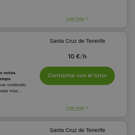
utilicen.
Leer más
Santa Cruz de Tenerife
10 €/h
s notas.
Contactar con el tutor
iempo
arar contenido
estar más
Soy una
ás me
Leer más
 niños...
Santa Cruz de Tenerife