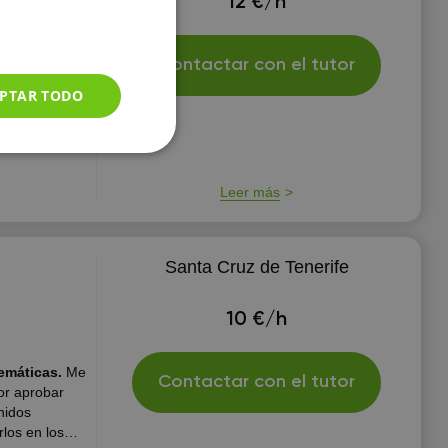
12 €/h
stintos
Contactar con el tutor
iencias en el
PTAR TODO
llas para que
Chas veces el
e sus
Leer más
Santa Cruz de Tenerife
10 €/h
temáticas.
Me
Contactar con el tutor
or aprobar
nidos
los en los