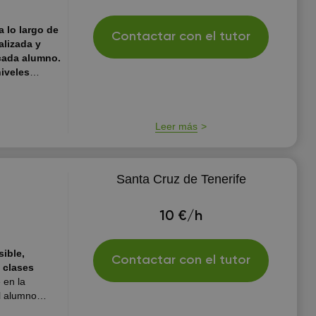
 lo largo de
Contactar con el tutor
alizada y
 cada alumno.
iveles
prende de
 profesor
rometí que
Leer más
tintas formas
Santa Cruz de Tenerife
10 €/h
ible,
Contactar con el tutor
 clases