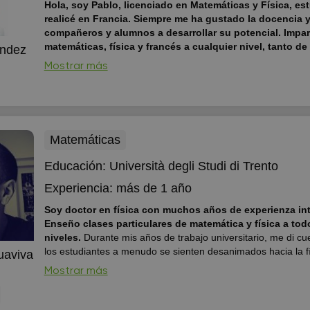
Hola, soy Pablo, licenciado en Matemáticas y Física, es
realicé en Francia. Siempre me ha gustado la docencia 
compañeros y alumnos a desarrollar su potencial. Impar
matemáticas, física y francés a cualquier nivel, tanto de
andez
presencial como online, adaptándome al ritmo y necesi
Mostrar más
cada alumno.
Soy licenciado en Matemáticas y Física, con 
realizados en Francia, lo que me ha dado una base sólida ta
contenido como en el razonamiento lógico y analítico. Des
ha gustado la docencia y el acompañamiento académico, a
alumnos a entender de verdad las materias ...
Matemáticas
Educación:
Università degli Studi di Trento
Experiencia:
más de 1 año
Soy doctor en física con muchos años de experienza int
Enseño clases particulares de matemática y física a tod
niveles.
Durante mis años de trabajo universitario, me di c
los estudiantes a menudo se sienten desanimados hacia la fí
uaviva
matemáticas por una simple razón: creen que la única form
Mostrar más
estas disciplinas sea memorizar una serie de fórmulas sin un
con la realidad. Yo cr...