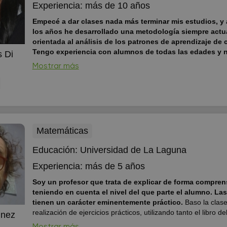
Experiencia:
más de 10 años
Empecé a dar clases nada más terminar mis estudios, y a
los años he desarrollado una metodología siempre actu
orientada al análisis de los patrones de aprendizaje de
Tengo experiencia con alumnos de todas las edades y n
 Di
escolares
Con el tiempo he aprendido que cada persona a
Mostrar más
forma diferente, desde mi tercer año de instituto, cuando mi
descubrió y me ayudó a desarrollar mi propio método, me p
intentaría hacer lo mismo con todos mis alumnos. Utilizo dis
de enseñanza, no sólo libros y di...
Matemáticas
Educación:
Universidad de La Laguna
Experiencia:
más de 5 años
Soy un profesor que trata de explicar de forma comprens
teniendo en cuenta el nivel del que parte el alumno. Las
tienen un carácter eminentemente práctico.
Baso la clase en la
realización de ejercicios prácticos, utilizando tanto el libro del alumno
inez
como el fichero de ejercicios propios.