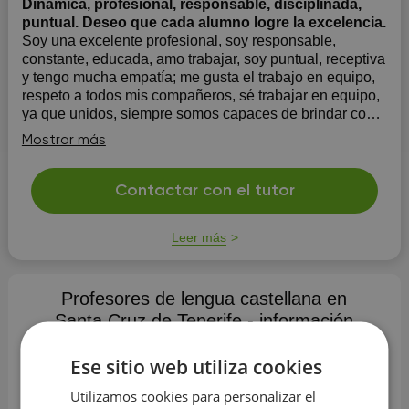
Dinámica, profesional, responsable, disciplinada,
puntual. Deseo que cada alumno logre la excelencia.
Soy una excelente profesional, soy responsable,
constante, educada, amo trabajar, soy puntual, receptiva
y tengo mucha empatía; me gusta el trabajo en equipo,
respeto a todos mis compañeros, sé trabajar en equipo,
ya que unidos, siempre somos capaces de brindar con
más fuerza lo mejor de nosotros ...
Mostrar más
Contactar con el tutor
Leer más
Profesores de lengua castellana en
Santa Cruz de Tenerife - información
principal
Ese sitio web utiliza cookies
✅ Número de profesores:
6
Utilizamos cookies para personalizar el
✅ Precio promedio*:
12 €/h