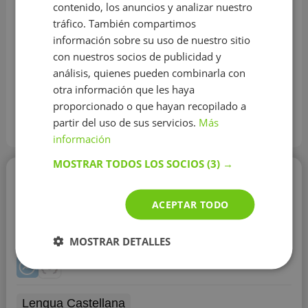
contenido, los anuncios y analizar nuestro
✅ Valoración media de los
4.52
tráfico. También compartimos
profesores:
información sobre su uso de nuestro sitio
✅ Clases en línea:
Si
con nuestros socios de publicidad y
análisis, quienes pueden combinarla con
✅ La experiencia promedio de los
menos de 1 año
profesores:
otra información que les haya
proporcionado o que hayan recopilado a
✅ Horario de los profesores:
Lun-Dom, 8:00 - 21:00
partir del uso de sus servicios.
Más
Precio actualizado en Agosto 2026
información
MOSTRAR TODOS LOS SOCIOS
(3) →
Raquel Pardellas
10 €/h
ACEPTAR TODO
MOSTRAR DETALLES
Lengua Castellana