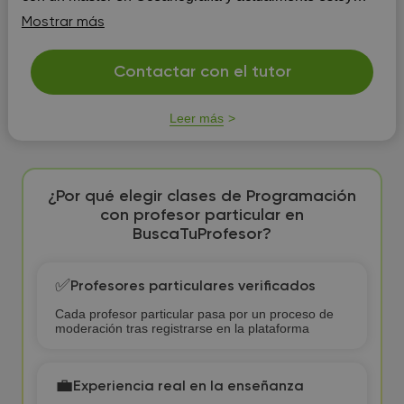
realizando un doctorado en Oceanografía en la
Mostrar más
Universidad de Las Palmas de Gran Canaria. Mi pasión
y vocación es la enseñanza, y he tenido el privilegio de
enseñar a personas de todas las edades. He impartido
Contactar con el tutor
clases de mate...
Leer más
¿Por qué elegir clases de Programación
con profesor particular en
BuscaTuProfesor?
✅
Profesores particulares verificados
Cada profesor particular pasa por un proceso de
moderación tras registrarse en la plataforma
💼
Experiencia real en la enseñanza