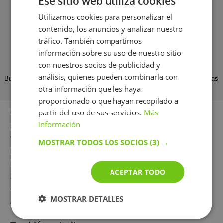
Ese sitio web utiliza cookies
Utilizamos cookies para personalizar el
🔍
Control de calidad de la enseñanza
contenido, los anuncios y analizar nuestro
Analizamos los comentarios de los alumnos y nos
tráfico. También compartimos
comunicamos con los profesionales para mejorar
el servicio
información sobre su uso de nuestro sitio
con nuestros socios de publicidad y
análisis, quienes pueden combinarla con
BuscaTuProfesor
Profesor
Clases Particulares Quimica
Algeciras
otra información que les haya
proporcionado o que hayan recopilado a
partir del uso de sus servicios.
Más
Otras ciudades
información
Madrid
Barcelona
Valencia
Santander
MOSTRAR TODOS LOS SOCIOS
(3) →
Las Palmas de Gran Canaria
Granada
Bilbao
Málaga
ACEPTAR TODO
Zaragoza
Sevilla
Córdoba
Jerez de la Frontera
MOSTRAR DETALLES
Almería
Huelva