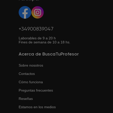
tus necesidades.
a internet.
+34900839047
Laborables de 9 a 20 h
Fines de semana de 10 a 18 hs.
Acerca de BuscaTuProfesor
Sobre nosotros
Contactos
Cómo funciona
Preguntas frecuentes
Reseñas
Estamos en los medios