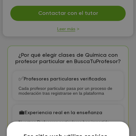
Contactar con el tutor
Leer más
¿Por qué elegir clases de Química con
profesor particular en BuscaTuProfesor?
✅
Profesores particulares verificados
Cada profesor particular pasa por un proceso de
moderación tras registrarse en la plataforma
💼
Experiencia real en la enseñanza
Nuestros Profesores particulares han impartido
más de 100 clases
de Química