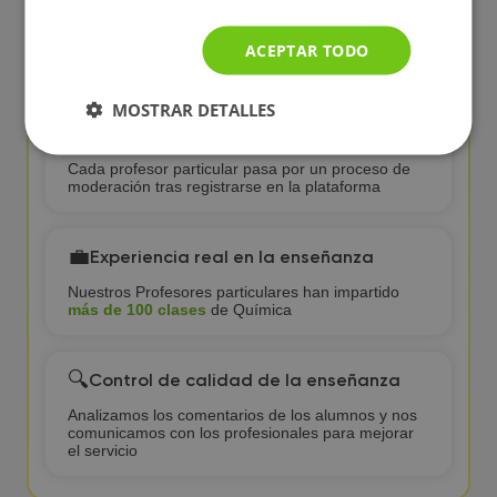
¿Por qué elegir clases de Química con
ACEPTAR TODO
profesor particular en BuscaTuProfesor?
MOSTRAR DETALLES
✅
Profesores particulares verificados
Cada profesor particular pasa por un proceso de
moderación tras registrarse en la plataforma
💼
Experiencia real en la enseñanza
Nuestros Profesores particulares han impartido
más de 100 clases
de Química
🔍
Control de calidad de la enseñanza
Analizamos los comentarios de los alumnos y nos
comunicamos con los profesionales para mejorar
el servicio