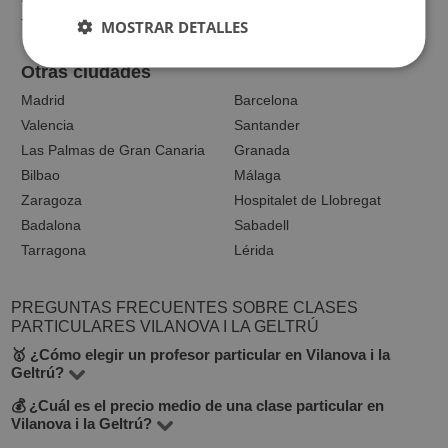
Todas las asignaturas
MOSTRAR DETALLES
Otras ciudades
Madrid
Barcelona
Valencia
Santander
Las Palmas de Gran Canaria
Granada
Bilbao
Málaga
Zaragoza
Hospitalet de Llobregat
Badalona
Sabadell
Tarragona
Lérida
PREGUNTAS FRECUENTES SOBRE CLASES
PARTICULARES VILANOVA I LA GELTRÚ
🥇 ¿Cómo elegir un profesor particular en Vilanova i la
Geltrú?
💰 ¿Cuál es el precio medio de una clase particular en
En BuscaTuProfesor hay 3 profesores que imparten más
Vilanova i la Geltrú?
de 8 asignaturas. Para elegir el mejor profesor en