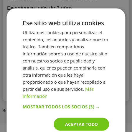
Experiencia:
más de 3 años
Soy educadora infantil y futura pedagoga, mi pasión
Ese sitio web utiliza cookies
es enseñar y lo intento hacer de forma innovadora y
dinámica, donde el alumno aprenda a través del
Utilizamos cookies para personalizar el
juego y de nuevas metodologías, con el objetivo de
contenido, los anuncios y analizar nuestro
potenciar en el un aprendizaje óptimo y no
tráfico. También compartimos
memorístico.
Me considero una persona paciente y con
información sobre su uso de nuestro sitio
herramientas diversas para enseñar, soy perfeccionista
con nuestros socios de publicidad y
y muy cercana, esto ayuda a que pueda dar las clases
Mostrar más
tal y como me gusta, con el objetivo de aprender y
análisis, quienes pueden combinarla con
pasarlo bien mientras se adquieren nuevos
otra información que les haya
conocimientos.
Contactar con el tutor
proporcionado o que hayan recopilado a
partir del uso de sus servicios.
Más
Leer más
información
MOSTRAR TODOS LOS SOCIOS
(3) →
BuscaTuProfesor
Profesor
Vilanova i la Geltrú
ACEPTAR TODO
Asignaturas populares en su ciudad