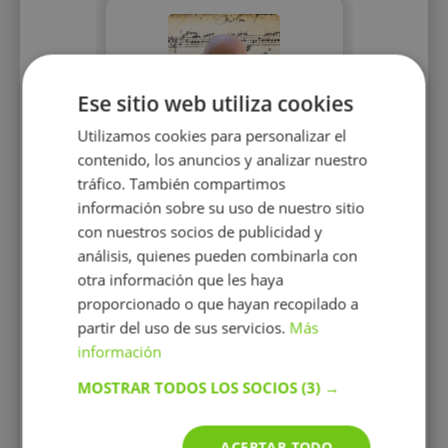
Ese sitio web utiliza cookies
Utilizamos cookies para personalizar el
Antonio Velasco
contenido, los anuncios y analizar nuestro
Estudié armonía, contrapunto
tráfico. También compartimos
y composición Conservatorio
Superior Barcelona. 20 años
información sobre su uso de nuestro sitio
experiencia en la enseñanza.
con nuestros socios de publicidad y
análisis, quienes pueden combinarla con
otra información que les haya
proporcionado o que hayan recopilado a
partir del uso de sus servicios.
Más
información
22 €/h
MOSTRAR TODOS LOS SOCIOS
(3) →
Mostrar perfil
ACEPTAR TODO