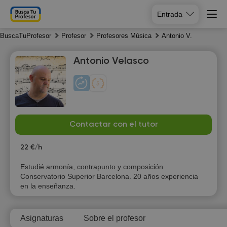
Entrada
BuscaTuProfesor
Profesor
Profesores Música
Antonio V.
Antonio Velasco
Fr
Sa
Su
Mo
Contactar con el tutor
7
8
9
10
22 €/h
11:30
Estudié armonía, contrapunto y composición
Conservatorio Superior Barcelona. 20 años experiencia
12:00
en la enseñanza.
12:30
Asignaturas
Sobre el profesor
13:00