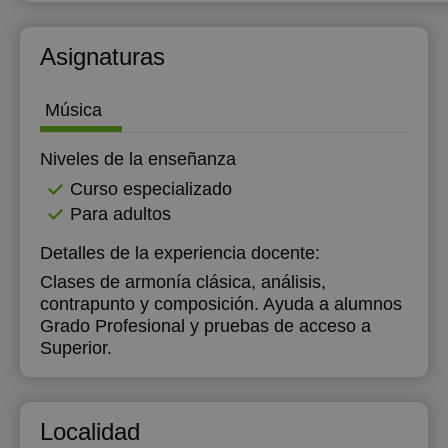
16:00
Asignaturas
16:30
17:00
Música
17:30
Niveles de la enseñanza
18:00
Curso especializado
Para adultos
18:30
Detalles de la experiencia docente:
19:00
Clases de armonía clásica, análisis,
19:30
contrapunto y composición. Ayuda a alumnos
Grado Profesional y pruebas de acceso a
20:00
Superior.
20:30
Localidad