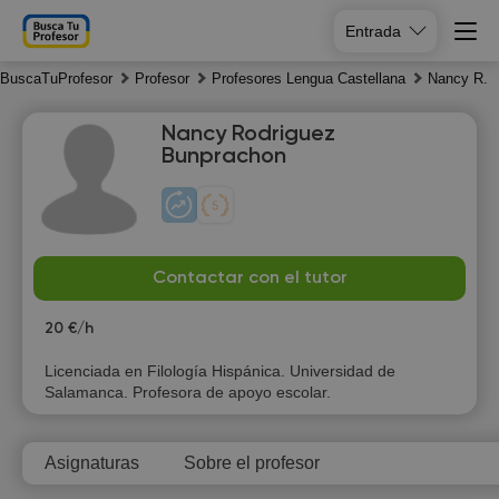
Entrada
BuscaTuProfesor
Profesor
Profesores Lengua Castellana
Nancy R.
Nancy Rodriguez
Bunprachon
Mo
Tu
We
Th
Contactar con el tutor
10
11
12
13
20 €/h
13:30
10:00
10:00
12:30
Licenciada en Filología Hispánica. Universidad de
Salamanca. Profesora de apoyo escolar.
14:00
10:30
10:30
13:00
14:30
11:00
11:00
13:30
Asignaturas
Sobre el profesor
15:00
11:30
11:30
14:00