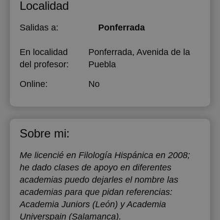
Localidad
18:00
18:00
Salidas a:
Ponferrada
18:30
18:30
En localidad
Ponferrada, Avenida de la
19:00
19:00
del profesor:
Puebla
19:30
19:30
Online:
No
20:00
20:00
Sobre mi:
Me licencié en Filología Hispánica en 2008;
he dado clases de apoyo en diferentes
academias puedo dejarles el nombre las
academias para que pidan referencias:
Academia Juniors (León) y Academia
Universpain (Salamanca).