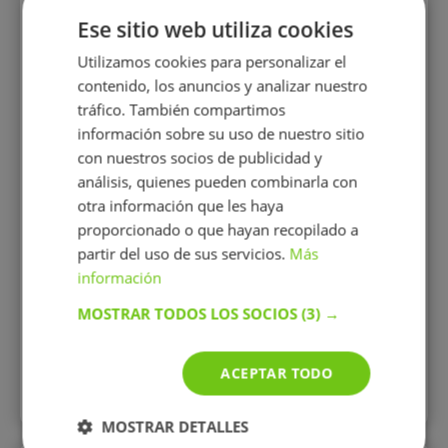
Nancy Rodriguez
Ese sitio web utiliza cookies
Bunprachon
Licenciada en Filología
Utilizamos cookies para personalizar el
Hispánica. Universidad de
contenido, los anuncios y analizar nuestro
Salamanca. Profesora de
apoyo escolar.
tráfico. También compartimos
información sobre su uso de nuestro sitio
con nuestros socios de publicidad y
análisis, quienes pueden combinarla con
otra información que les haya
20 €/h
proporcionado o que hayan recopilado a
partir del uso de sus servicios.
Más
información
Mostrar perfil
MOSTRAR TODOS LOS SOCIOS
(3) →
ACEPTAR TODO
Todos los perfiles
MOSTRAR DETALLES