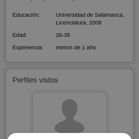
Educación:
Universidad de Salamanca
,
Licenciatura, 2008
Edad:
26-35
Experiencia:
menos de 1 año
Perfiles vistos