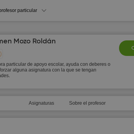
profesor particular
men Mozo Roldán
C
ra particular de apoyo escolar, ayuda con deberes o
forzar alguna asignatura con la que se tengan
Su
Mo
Tu
We
T
tades.
9
10
11
12
1
0:00
Asignaturas
Sobre el profesor
0:30
1:00
1:30