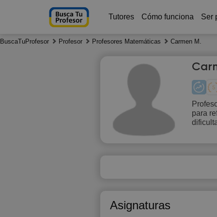
Tutores
Cómo funciona
Ser 
BuscaTuProfesor
Profesor
Profesores Matemáticas
Carmen M.
Car
Profeso
para re
Sa
dificul
8
1
1
1
Asignaturas
1