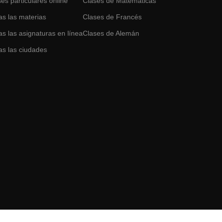
es particulares online
Clases de
Matemáticas
as las materias
Clases de
Francés
s las asignaturas en línea
Clases de
Alemán
as las ciudades