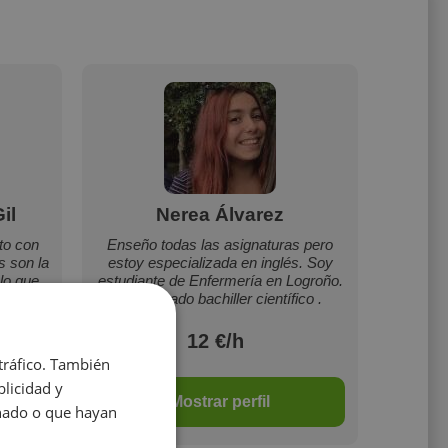
il
Nerea Álvarez
to con
Enseño todas las asignaturas pero
s son la
estoy especializada en inglés. Soy
lo que
estudiante de Enfermería en Logroño.
He cursado bachiller científico .
12 €/h
 tráfico. También
licidad y
Mostrar perfil
onado o que hayan