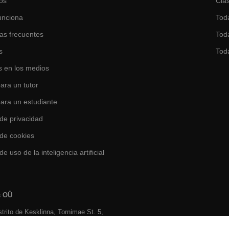
os
Clas
unciona
Tod
as frecuentes
Toda
s
Tod
 en los medios
ara un tutor
para un estudiante
 de privacidad
 de cookies
de uso de la inteligencia artificial
s OÜ
istrito de Kesklinna, Tornimаe St. 5,
stonia