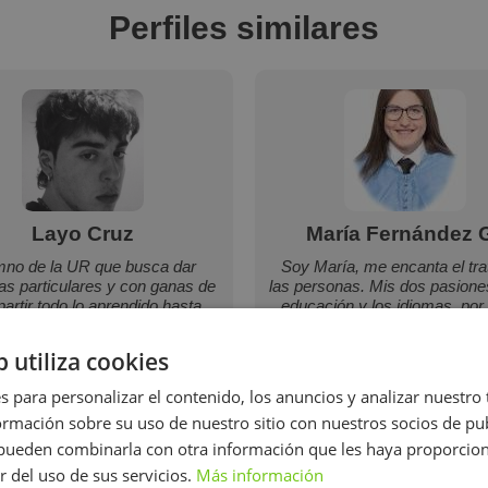
Perfiles similares
Layo Cruz
María Fernández G
mno de la UR que busca dar
Soy María, me encanta el tra
cas particulares y con ganas de
las personas. Mis dos pasione
artir todo lo aprendido hasta
educación y los idiomas, por 
ahora.
me gustaría unirlas.
b utiliza cookies
12 €/h
10 €/h
s para personalizar el contenido, los anuncios y analizar nuestro
mación sobre su uso de nuestro sitio con nuestros socios de pub
Mostrar perfil
Mostrar perfil
s pueden combinarla con otra información que les haya proporci
r del uso de sus servicios.
Más información