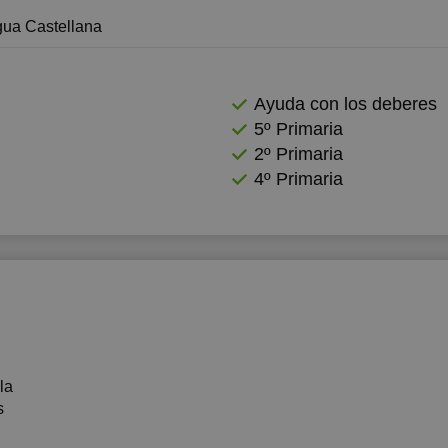
ua Castellana
2:00
2:30
Ayuda con los deberes
3:00
5º Primaria
6:00
2º Primaria
4º Primaria
6:30
7:00
lla
s