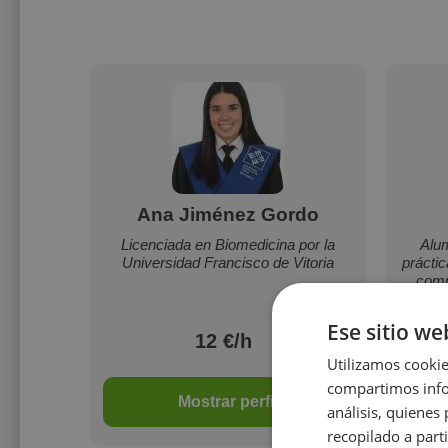
Ana Jiménez Gordo
Licenciada en Biomedicina por la
Alu
Universidad Francisco de Vitoria
prácti
comp
Ese sitio we
12 €/h
Utilizamos cookie
compartimos infor
Mostrar perfil
análisis, quiene
recopilado a parti