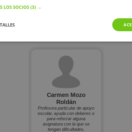
S LOS SOCIOS
(3) →
Más perfiles similares
TALLES
ACE
Perfiles vistos
Carmen Mozo
Roldán
Profesora particular de apoyo
escolar, ayuda con deberes o
para reforzar alguna
asignatura con la que se
tengan dificultades.