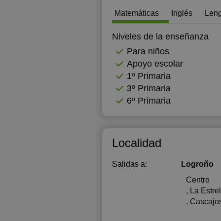
Matemáticas
Inglés
Leng
1
1
Niveles de la enseñanza
Para niños
1
Apoyo escolar
1
1º Primaria
3º Primaria
1
6º Primaria
1
Localidad
Salidas a:
Logroño
Centro
, La Estre
, Cascajo