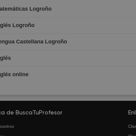
Matemáticas Logroño
nglés Logroño
Lengua Castellana Logroño
nglés
nglés online
ca de BuscaTuProfesor
En
osotros
Clas