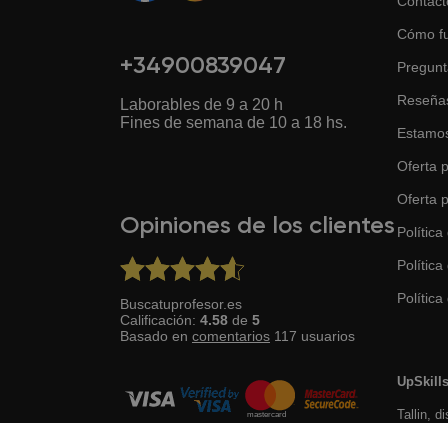
Contact
Cómo f
+34900839047
Pregunt
Reseña
Laborables de 9 a 20 h
Fines de semana de 10 a 18 hs.
Estamos
Oferta p
Oferta 
Opiniones de los clientes
Política
Política
Política 
Buscatuprofesor.es
Calificación:
4.58
de
5
Basado en
comentarios
117
usuarios
UpSkill
Tallin, d
Desarrollado con ♥ por el equipo BuscaTuProfesor
10145, E