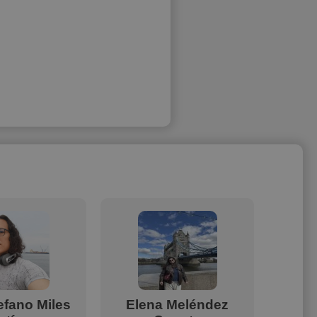
efano Miles
Elena Meléndez
I