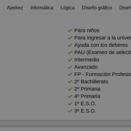
Ajedrez
Informática
Lógica
Diseño gráfico
Dise
2:00
12:00
12:00
2:30
12:30
12:30
Para niños
3:00
13:00
13:00
Para ingresar a la univer
3:30
13:30
13:30
Ayuda con los deberes
PAU (Examen de selecti
4:00
14:00
14:00
Intermedio
4:30
14:30
14:30
Avanzado
FP - Formación Profesio
5:00
15:00
15:00
2º Bachillerato
5:30
15:30
15:30
2º Primaria
4º Primaria
6:00
16:00
16:00
1º E.S.O.
6:30
16:30
16:30
3º E.S.O.
7:00
17:00
17:00