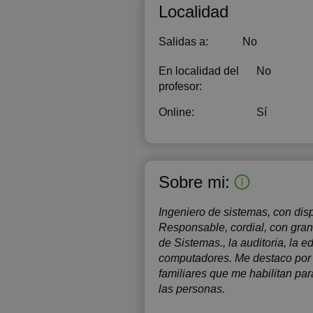
17:30
1
Localidad
18:00
1
Salidas a:
No
18:30
1
En localidad del
No
19:00
1
profesor:
19:30
1
Online:
Sí
20:00
2
20:30
2
Sobre mi:
21:00
2
Ingeniero de sistemas, con disp
Responsable, cordial, con gran
de Sistemas., la auditoria, la 
computadores. Me destaco por 
familiares que me habilitan par
las personas.