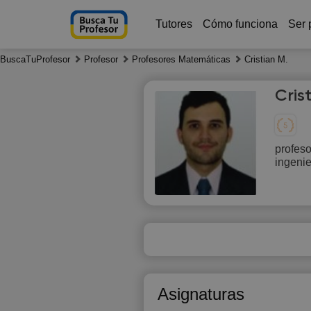
Tutores
Cómo funciona
Ser 
BuscaTuProfesor
Profesor
Profesores Matemáticas
Cristian M.
Cris
profeso
ingenie
Th
6
10:00
1
10:30
1
11:00
1
Asignaturas
11:30
1