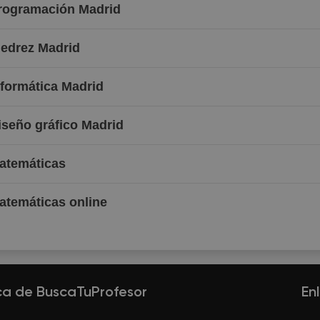
Programación Madrid
jedrez Madrid
nformática Madrid
iseño gráfico Madrid
Matemáticas
atemáticas online
ca de BuscaTuProfesor
En