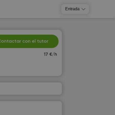
Entrada
ontactar con el tutor
17 €/h
u
We
1
12