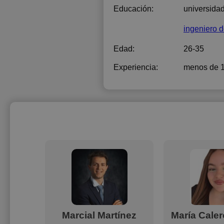
Educación:
universida
ingeniero 
Edad:
26-35
Experiencia:
menos de 
tínez
Marcial Martínez
María Cale