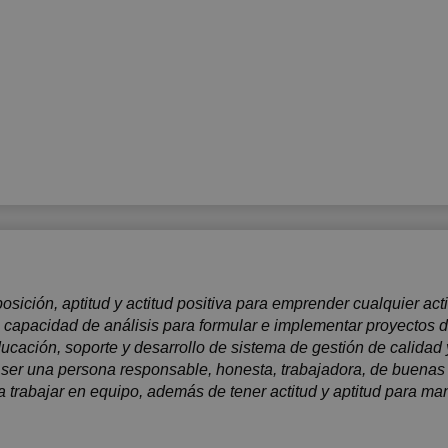
7:30
17:30
17:30
8:00
18:00
18:00
8:30
18:30
18:30
9:00
19:00
19:00
9:30
19:30
19:30
0:00
20:00
20:00
0:30
20:30
20:30
1:00
21:00
21:00
osición, aptitud y actitud positiva para emprender cualquier ac
 capacidad de análisis para formular e implementar proyectos d
educación, soporte y desarrollo de sistema de gestión de calidad 
ser una persona responsable, honesta, trabajadora, de buenas
a trabajar en equipo, además de tener actitud y aptitud para man