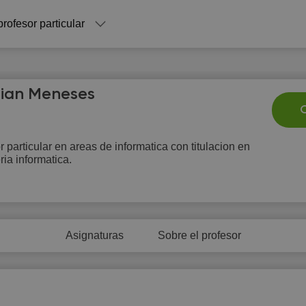
profesor particular
tian Meneses
C
r particular en areas de informatica con titulacion en
ria informatica.
Fr
Sa
Su
Mo
T
7
8
9
10
1
0:00
10:00
10:00
Asignaturas
Sobre el profesor
0:30
10:30
10:30
1:00
11:00
11:00
1:30
11:30
11:30