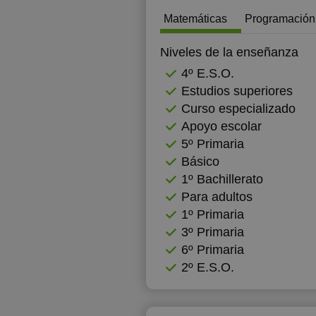
Matemáticas
Programación
12:00
1
12:30
1
Niveles de la enseñanza
4º E.S.O.
13:00
1
Estudios superiores
13:30
1
Curso especializado
Apoyo escolar
14:00
1
5º Primaria
14:30
1
Básico
1º Bachillerato
15:00
1
Para adultos
15:30
1
1º Primaria
3º Primaria
16:00
1
6º Primaria
16:30
1
2º E.S.O.
17:00
1