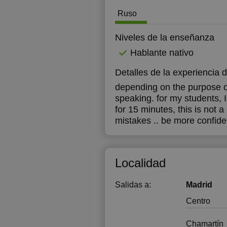
Ruso
13:30
1
14:00
1
Niveles de la enseñanza
Hablante nativo
14:30
1
Detalles de la experiencia 
15:00
depending on the purpose of 
15:30
speaking. for my students,
for 15 minutes, this is not a 
16:00
mistakes .. be more confide
16:30
17:00
Localidad
17:30
Salidas a:
Madrid
18:00
Centro
18:30
Chamartín