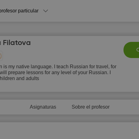
profesor particular
 Filatova
C
 is my native language. I teach Russian for travel, for
 will prepare lessons for any level of your Russian. I
Sa
Su
Mo
Tu
W
hildren and adults
8
9
10
11
1
2:00
Asignaturas
Sobre el profesor
2:30
3:00
3:30