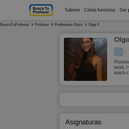
Tutores
Cómo funciona
Ser 
BuscaTuProfesor
Profesor
Profesores Ruso
Olga F.
Olga
Russian
work, I
Fr
teach c
7
11:30
1
12:00
1
12:30
1
Asignaturas
13:00
1