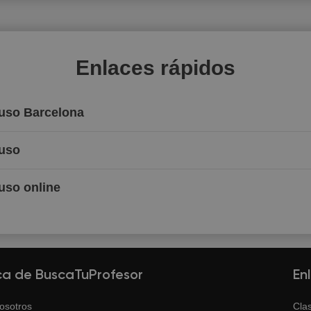
Enlaces rápidos
Ruso Barcelona
Ruso
uso online
ca de BuscaTuProfesor
En
osotros
Clas