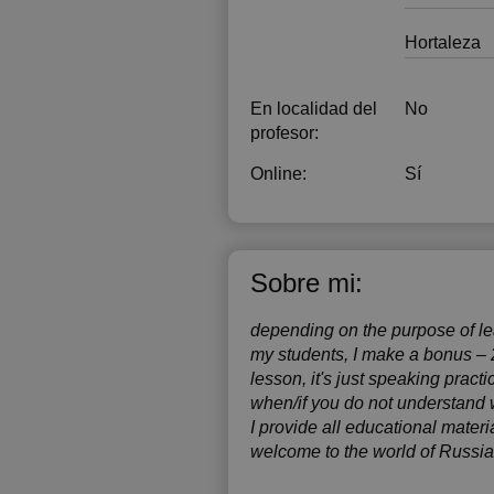
19:00
Hortaleza
19:30
20:00
En localidad del
No
profesor:
Online:
Sí
Sobre mi:
depending on the purpose of lear
my students, I make a bonus – 2
lesson, it's just speaking practi
when/if you do not understand 
I provide all educational materia
welcome to the world of Russia