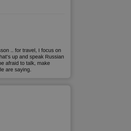
n .. for travel, I focus on
what’s up and speak Russian
 be afraid to talk, make
le are saying.