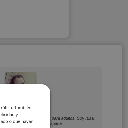
 tráfico. También
Ekaterina Krylova
licidad y
y castellano (niveles a1-b2) para adultos. Soy rusa,
onado o que hayan
de experiencia laboral en España.