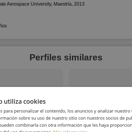
ate Aerospace University
, Maestría, 2013
ños
Perfiles similares
b utiliza cookies
s para personalizar el contenido, los anuncios y analizar nuestro
ko
mación sobre su uso de nuestro sitio con nuestros socios de pub
 mi lengua materna.
Profesora particular de ruso 
s pueden combinarla con otra información que les haya proporci
con 5 años 