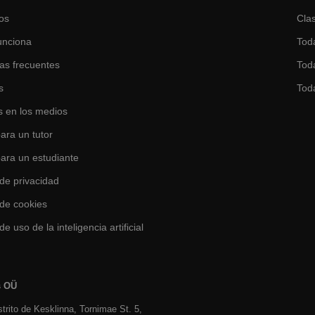
os
Clas
unciona
Tod
as frecuentes
Toda
s
Tod
 en los medios
ara un tutor
para un estudiante
 de privacidad
 de cookies
de uso de la inteligencia artificial
s OÜ
istrito de Kesklinna, Tornimаe St. 5,