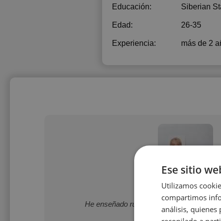
Educación:
Siberian St
Edad:
26-35
Experiencia:
más de 2 a
Ese sitio we
Utilizamos cookie
Iryna Opanasen
compartimos infor
He enseñado ruso por más de 20 años. Es
análisis, quiene