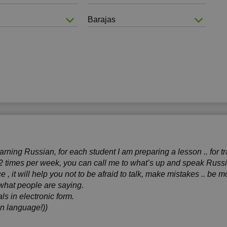
Barajas
ning Russian, for each student I am preparing a lesson .. for tra
 times per week, you can call me to what’s up and speak Russian
ce , it will help you not to be afraid to talk, make mistakes .. be m
what people are saying.
ls in electronic form.
n language!))