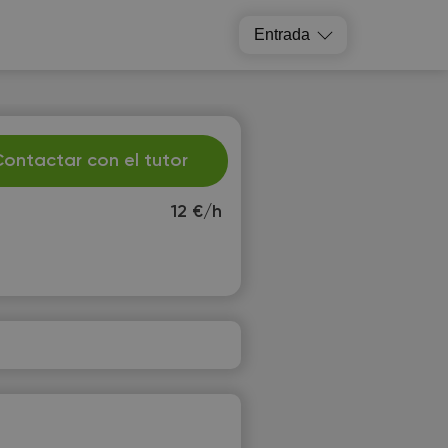
Entrada
ontactar con el tutor
12 €/h
e
Th
2
13