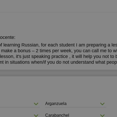
4:00
4:30
5:00
docente:
learning Russian, for each student I am preparing a lesso
 I make a bonus – 2 times per week, you can call me to 
lesson, it's just speaking practice , it will help you not to
nt in situations when/if you do not understand what peop
Arganzuela
Carabanchel