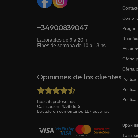
Contact
Cómo f
+34900839047
Pregunt
Reseña
Laborables de 9 a 20 h
Fines de semana de 10 a 18 hs.
Estamos
Oferta p
Oferta 
Opiniones de los clientes
Política
Política
Política 
Buscatuprofesor.es
Calificación:
4.58
de
5
Basado en
comentarios
117
usuarios
UpSkill
Tallin, d