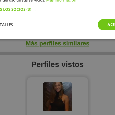
r del uso de sus servicios.
Más información
S LOS SOCIOS
(3) →
TALLES
ACE
Más perfiles similares
Perfiles vistos