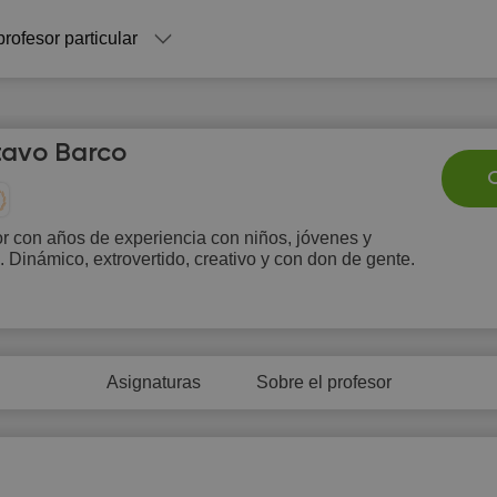
profesor particular
avo Barco
C
r con años de experiencia con niños, jóvenes y
. Dinámico, extrovertido, creativo y con don de gente.
Sa
Su
Mo
Tu
W
8
9
10
11
1
Asignaturas
Sobre el profesor