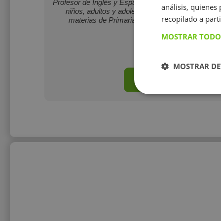
Profesor de Inglés y Español como Lenguas Extranje
análisis, quiene
niños, adultos y adolescentes de ESO y Bachille
recopilado a parti
materias de Primaria y ESO (Mates, Lengua, Cie
Informática).
MOSTRAR TODO
15 €/h
MOSTRAR DE
Mostrar perfil