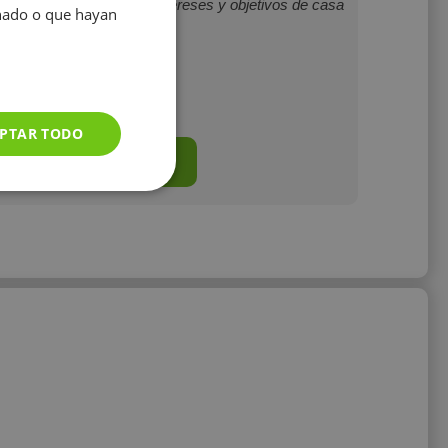
ltos adaptándome a los intereses y objetivos de casa
onado o que hayan
persona.
15 €/h
PTAR TODO
Mostrar perfil