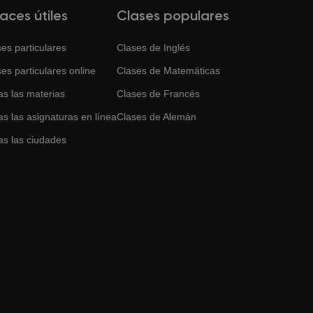
laces útiles
Clases populares
es particulares
Clases de
Inglés
es particulares online
Clases de
Matemáticas
as las materias
Clases de
Francés
s las asignaturas en línea
Clases de
Alemán
as las ciudades