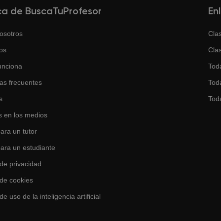
ca de BuscaTuProfesor
En
osotros
Clas
os
Clas
unciona
Tod
as frecuentes
Toda
s
Tod
 en los medios
ara un tutor
para un estudiante
 de privacidad
 de cookies
de uso de la inteligencia artificial