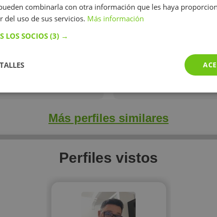
ras e Informática Básica para
Enseño inglés a jóvenes y adu
s pueden combinarla con otra información que les haya proporci
rato. Reforzador de varias
r del uso de sus servicios.
Más información
ncias, Biología, Inglés e
S LOS SOCIOS
(3) →
TALLES
ACE
Más perfiles similares
Perfiles vistos