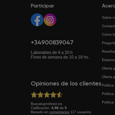
Participar
Acer
Sobre n
Contact
Cómo f
+34900839047
Pregunt
Reseña
Laborables de 9 a 20 h
Fines de semana de 10 a 18 hs.
Estamos
Oferta p
Oferta 
Opiniones de los clientes
Política
Política
Política 
Buscatuprofesor.es
Calificación:
4.58
de
5
Basado en
comentarios
117
usuarios