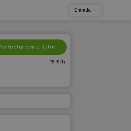
Entrada
ontactar con el tutor
15 €/h
e
Th
2
13