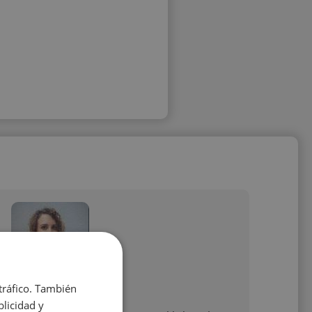
 tráfico. También
Nayara Moraga
licidad y