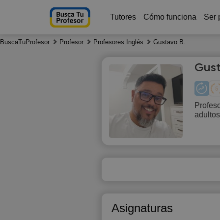
Tutores
Cómo funciona
Ser 
BuscaTuProfesor
Profesor
Profesores Inglés
Gustavo B.
Gust
Profeso
adultos
Fr
7
14:00
18:00
18:30
Asignaturas
19:00