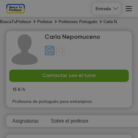
Entrada
BuscaTuProfesor
Profesor
Profesores Portugués
Carla N.
Carla Nepomuceno
Su
Mo
Tu
We
Contactar con el tutor
9
10
11
12
15 €/h
Profesora de portugués para extranjeros.
Asignaturas
Sobre el profesor