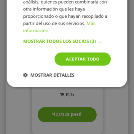
análisis, quienes pueden combinarla con
otra información que les haya
proporcionado o que hayan recopilado a
partir del uso de sus servicios.
Más
Carla Nepomuceno
información
Profesora de portugués para
extranjeros.
MOSTRAR TODOS LOS SOCIOS
(3) →
ACEPTAR TODO
MOSTRAR DETALLES
15 €/h
Mostrar perfil