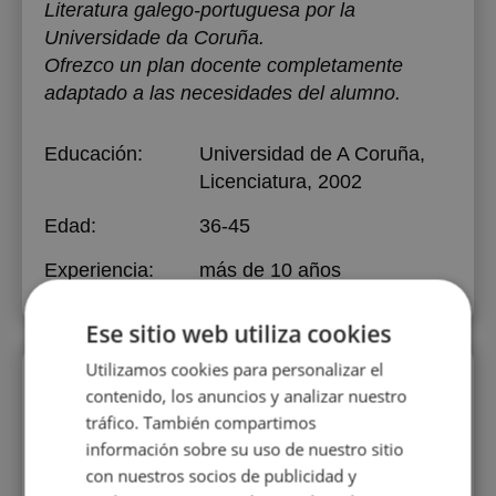
Literatura galego-portuguesa por la
Universidade da Coruña.
Ofrezco un plan docente completamente
adaptado a las necesidades del alumno.
Educación:
Universidad de A Coruña
,
Licenciatura, 2002
Edad:
36-45
Experiencia:
más de 10 años
Ese sitio web utiliza cookies
Utilizamos cookies para personalizar el
Perfiles vistos
contenido, los anuncios y analizar nuestro
tráfico. También compartimos
información sobre su uso de nuestro sitio
con nuestros socios de publicidad y