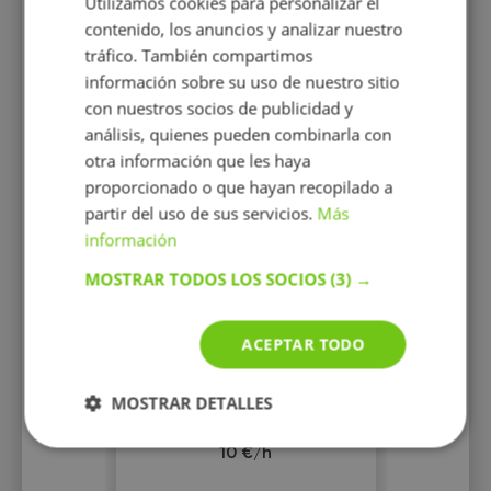
Utilizamos cookies para personalizar el
contenido, los anuncios y analizar nuestro
tráfico. También compartimos
información sobre su uso de nuestro sitio
con nuestros socios de publicidad y
análisis, quienes pueden combinarla con
otra información que les haya
proporcionado o que hayan recopilado a
Maria Jose Cantero
partir del uso de sus servicios.
Más
Profesora con amplia
información
experiencia en clases de
apoyo para primaria y ESO
MOSTRAR TODOS LOS SOCIOS
(3) →
ACEPTAR TODO
MOSTRAR DETALLES
10 €/h