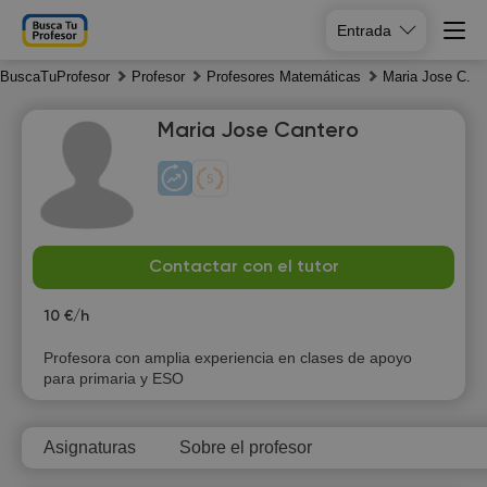
Entrada
BuscaTuProfesor
Profesor
Profesores Matemáticas
Maria Jose C.
Maria Jose Cantero
Fr
Sa
Su
Mo
Contactar con el tutor
7
8
9
10
10 €/h
Profesora con amplia experiencia en clases de apoyo
para primaria y ESO
Asignaturas
Sobre el profesor