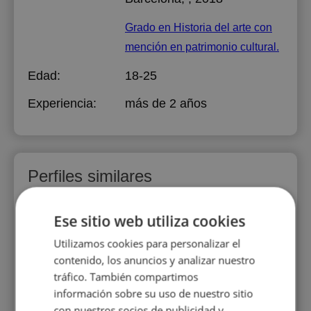
Grado en Historia del arte con
mención en patrimonio cultural.
Edad:
18-25
Experiencia:
más de 2 años
Perfiles similares
Ese sitio web utiliza cookies
Utilizamos cookies para personalizar el
contenido, los anuncios y analizar nuestro
tráfico. También compartimos
información sobre su uso de nuestro sitio
naiz
Maria Florencia Castelli
A
con nuestros socios de publicidad y