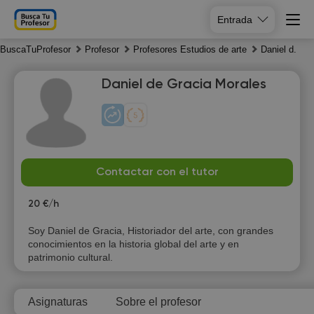
Entrada
BuscaTuProfesor
Profesor
Profesores Estudios de arte
Daniel d.
Daniel de Gracia Morales
Fr
Sa
Su
Mo
Contactar con el tutor
7
8
9
10
20 €/h
15:00
11:00
11:00
Soy Daniel de Gracia, Historiador del arte, con grandes
conocimientos en la historia global del arte y en
15:30
11:30
11:30
patrimonio cultural.
16:00
12:00
12:00
Asignaturas
Sobre el profesor
16:30
12:30
12:30