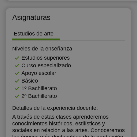
17:00
13:00
13:00
Asignaturas
17:30
18:00
Estudios de arte
18:30
Niveles de la enseñanza
19:00
Estudios superiores
Curso especializado
19:30
Apoyo escolar
20:00
Básico
1º Bachillerato
2º Bachillerato
Detalles de la experiencia docente:
A través de estas clases aprenderemos
conocimientos históricos, estilísticos y
sociales en relación a las artes. Conoceremos