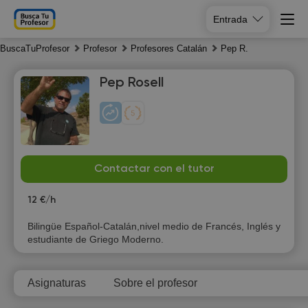
Entrada
BuscaTuProfesor
Profesor
Profesores Catalán
Pep R.
Pep Rosell
Th
Fr
Sa
Su
Contactar con el tutor
6
7
8
9
12 €/h
10:00
19:00
Bilingüe Español-Catalán,nivel medio de Francés, Inglés y
estudiante de Griego Moderno.
10:30
19:30
11:00
20:00
Asignaturas
Sobre el profesor
11:30
20:30