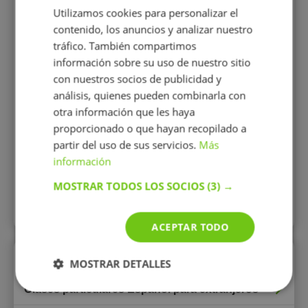
Utilizamos cookies para personalizar el
contenido, los anuncios y analizar nuestro
tráfico. También compartimos
información sobre su uso de nuestro sitio
con nuestros socios de publicidad y
12 €/h
análisis, quienes pueden combinarla con
otra información que les haya
proporcionado o que hayan recopilado a
Mostrar perfil
partir del uso de sus servicios.
Más
información
MOSTRAR TODOS LOS SOCIOS
(3) →
Todos los perfiles
ACEPTAR TODO
Enlaces rápidos
MOSTRAR DETALLES
Clases particulares Español para extranjeros