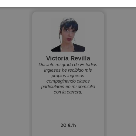
Victoria Revilla
Durante mi grado de Estudios
Ingleses he recibido mis
propios ingresos
compaginando clases
particulares en mi domicilio
con la carrera.
20 €/h