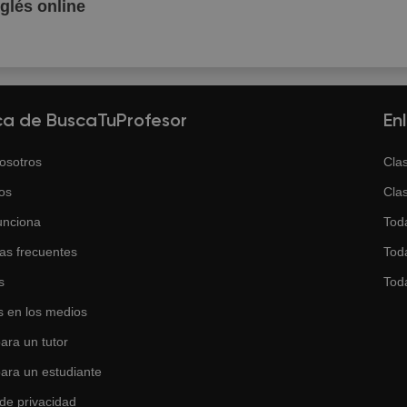
nglés online
ca de BuscaTuProfesor
En
osotros
Clas
os
Clas
unciona
Tod
as frecuentes
Toda
s
Tod
 en los medios
ara un tutor
para un estudiante
 de privacidad