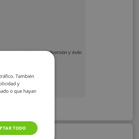
jemplos prácticas, con diversión y éxito
 tráfico. También
licidad y
onado o que hayan
PTAR TODO