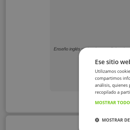
Enseño inglés y alemán, español cada ni
Ese sitio we
Utilizamos cookie
compartimos infor
análisis, quiene
recopilado a parti
MOSTRAR TODO
MOSTRAR DE