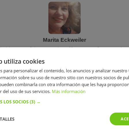
Marita Eckweiler
vel, hasta español para extranjeros. Me gusta enseñar con muchos e
b utiliza cookies
20 €/h
s para personalizar el contenido, los anuncios y analizar nuestro
mación sobre su uso de nuestro sitio con nuestros socios de pub
Mostrar perfil
s pueden combinarla con otra información que les haya proporci
r del uso de sus servicios.
Más información
Más perfiles similares
S LOS SOCIOS
(3) →
TALLES
ACE
Perfiles vistos