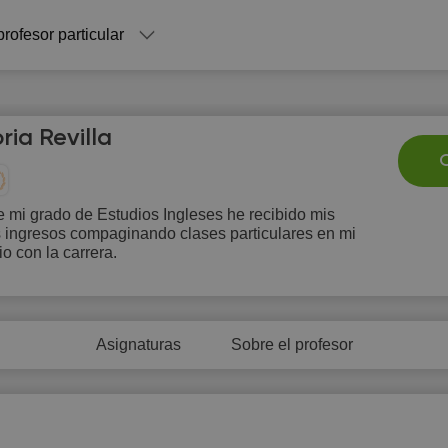
profesor particular
ria Revilla
C
 mi grado de Estudios Ingleses he recibido mis
 ingresos compaginando clases particulares en mi
Su
Mo
Tu
We
T
io con la carrera.
9
10
11
12
1
Asignaturas
Sobre el profesor