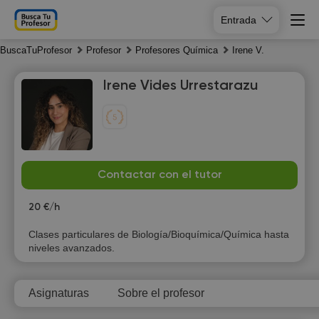
Entrada
BuscaTuProfesor
Profesor
Profesores Química
Irene V.
Irene Vides Urrestarazu
Fr
Sa
Su
Mo
Contactar con el tutor
7
8
9
10
20 €/h
10:00
10:00
Clases particulares de Biología/Bioquímica/Química hasta
niveles avanzados.
10:30
10:30
11:00
11:00
Asignaturas
Sobre el profesor
11:30
11:30