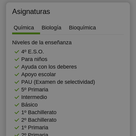
12:00
12:00
Asignaturas
12:30
12:30
Química
Biología
Bioquímica
13:00
13:00
Niveles de la enseñanza
13:30
13:30
4º E.S.O.
14:00
14:00
Para niños
14:30
14:30
Ayuda con los deberes
Apoyo escolar
15:00
15:00
PAU (Examen de selectividad)
5º Primaria
15:30
15:30
Intermedio
16:00
16:00
Básico
1º Bachillerato
16:30
16:30
2º Bachillerato
17:00
17:00
1º Primaria
2º Primaria
17:30
17:30