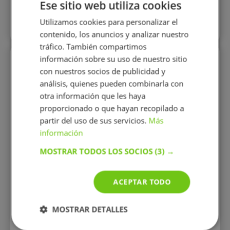
Ese sitio web utiliza cookies
Utilizamos cookies para personalizar el
Más perfiles similares
contenido, los anuncios y analizar nuestro
tráfico. También compartimos
información sobre su uso de nuestro sitio
Perfiles vistos
con nuestros socios de publicidad y
análisis, quienes pueden combinarla con
otra información que les haya
proporcionado o que hayan recopilado a
partir del uso de sus servicios.
Más
información
MOSTRAR TODOS LOS SOCIOS
(3) →
Irene Vides
Urrestarazu
ACEPTAR TODO
Clases particulares de
Biología/Bioquímica/Química
hasta niveles avanzados.
MOSTRAR DETALLES