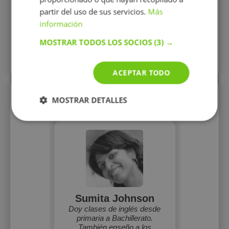
partir del uso de sus servicios.
Más
información
Mostrar perfil
MOSTRAR TODOS LOS SOCIOS
(3) →
Más perfiles similares
ACEPTAR TODO
Perfiles vistos
MOSTRAR DETALLES
Sumita Johnson
Doy clases de inglés desde
primaria a Bachillerato.
También enseño a los