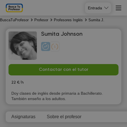
Entrada
BuscaTuProfesor
Profesor
Profesores Inglés
Sumita J.
Sumita Johnson
Fr
Sa
Su
Mo
Contactar con el tutor
7
8
9
10
22 €/h
Doy clases de inglés desde primaria a Bachillerato.
También enseño a los adultos.
Asignaturas
Sobre el profesor