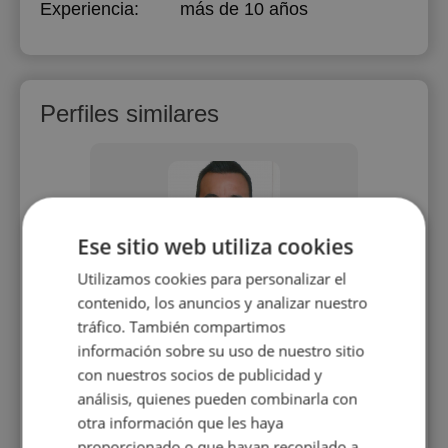
Experiencia:
más de 10 años
Perfiles similares
Ese sitio web utiliza cookies
Utilizamos cookies para personalizar el
n
Antonio Pujante Del Amor
G
contenido, los anuncios y analizar nuestro
acher
Director financiero con mas de 15
tráfico. También compartimos
l English
años de experiencia
Profesor
información sobre su uso de nuestro sitio
ration.
prepara
con nuestros socios de publicidad y
intern
análisis, quienes pueden combinarla con
Exa
otra información que les haya
20 €/h
h
proporcionado o que hayan recopilado a