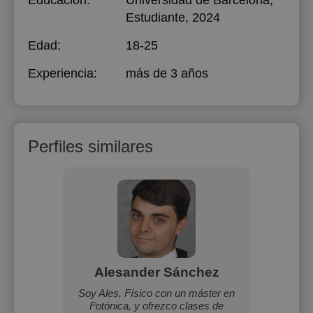
Educación:
Universidad de Barcelona
,
Estudiante, 2024
Edad:
18-25
Experiencia:
más de 3 años
Perfiles similares
z
Alesander Sánchez
E
onsable.
Soy Ales, Físico con un máster en
Me lla
Fotónica, y ofrezco clases de
es