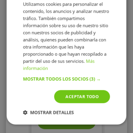
Utilizamos cookies para personalizar el
contenido, los anuncios y analizar nuestro
tráfico. También compartimos
información sobre su uso de nuestro sitio
con nuestros socios de publicidad y
Óscar Julián
análisis, quienes pueden combinarla con
González
otra información que les haya
Profesor de repaso para
proporcionado o que hayan recopilado a
alumnos de Primaria, ESO y
Bachillerato.
partir del uso de sus servicios.
Más
información
MOSTRAR TODOS LOS SOCIOS
(3) →
ACEPTAR TODO
15 €/h
MOSTRAR DETALLES
Mostrar perfil