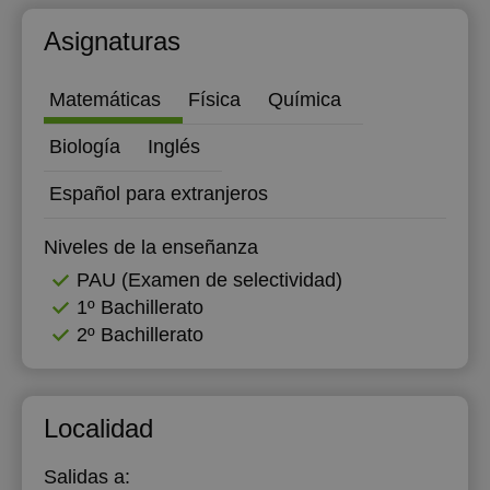
12:30
Asignaturas
13:00
Matemáticas
Física
Química
Biología
Inglés
Español para extranjeros
Niveles de la enseñanza
PAU (Examen de selectividad)
1º Bachillerato
2º Bachillerato
Localidad
Salidas a: