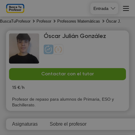
Entrada
BuscaTuProfesor
Profesor
Profesores Matemáticas
Óscar J.
Óscar Julián González
Sa
Su
Mo
Tu
Contactar con el tutor
8
9
10
11
15 €/h
10:30
Profesor de repaso para alumnos de Primaria, ESO y
Bachillerato.
11:00
11:30
Asignaturas
Sobre el profesor
12:00