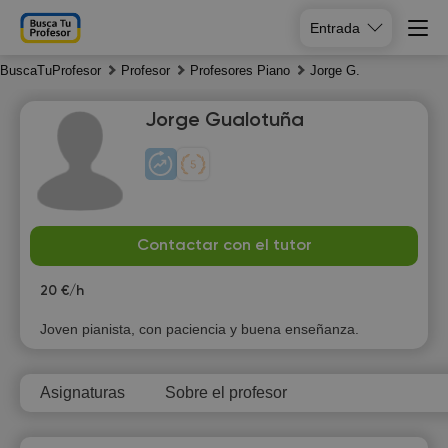
Entrada
BuscaTuProfesor
Profesor
Profesores Piano
Jorge G.
Jorge Gualotuña
Fr
Sa
Su
Mo
Contactar con el tutor
7
8
9
10
20 €/h
Joven pianista, con paciencia y buena enseñanza.
Asignaturas
Sobre el profesor