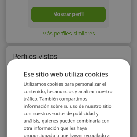
Mostrar perfil
Más perfiles similares
Perfiles vistos
Ese sitio web utiliza cookies
Utilizamos cookies para personalizar el
contenido, los anuncios y analizar nuestro
tráfico. También compartimos
información sobre su uso de nuestro sitio
con nuestros socios de publicidad y
Jorge Gualotuña
análisis, quienes pueden combinarla con
Joven pianista, con paciencia
otra información que les haya
y buena enseñanza.
proporcionado o que hayan recopilado a