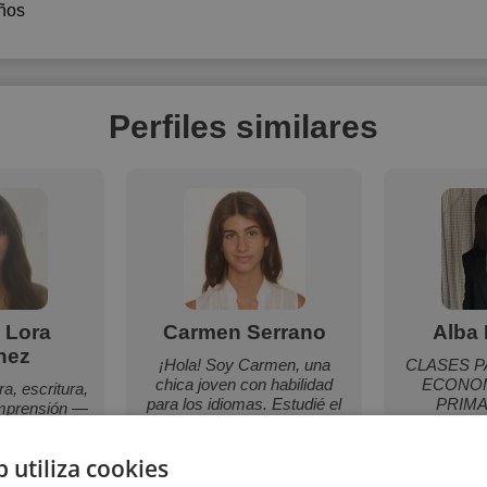
ños
Perfiles similares
 Lora
Carmen Serrano
Alba 
hez
¡Hola! Soy Carmen, una
CLASES P
chica joven con habilidad
ECONOM
ra, escritura,
para los idiomas. Estudié el
PRIMA
omprensión —
grado de Lenguas Modernas,
iños
Cultura y Comunicación en
b utiliza cookies
el cual adquirí conocimientos
sobre lingüística, literatura y