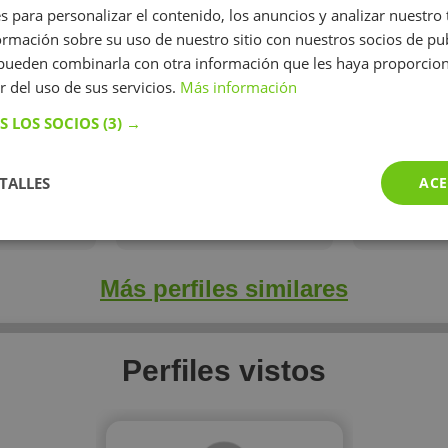
s para personalizar el contenido, los anuncios y analizar nuestro
el aprendizaje de lenguas.
Tengo un nivel de inglés C2
mación sobre su uso de nuestro sitio con nuestros socios de pub
certificado por la Escuela
s pueden combinarla con otra información que les haya proporci
Oficial de Idiomas y C1 de
r del uso de sus servicios.
francés por el Instituto
Más información
Francés.
S LOS SOCIOS
(3) →
/h
14 €/h
10
TALLES
ACE
perfil
Mostrar perfil
Mostr
Más perfiles similares
Perfiles vistos