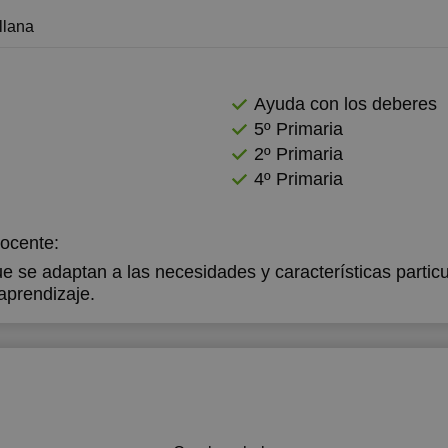
llana
2:00
12:00
2:30
12:30
Ayuda con los deberes
3:00
13:00
5º Primaria
5:00
2º Primaria
4º Primaria
5:30
6:00
docente:
6:30
 se adaptan a las necesidades y características partic
aprendizaje.
7:00
7:30
8:00
8:30