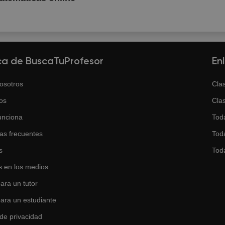
ca de BuscaTuProfesor
En
osotros
Clas
os
Clas
unciona
Tod
as frecuentes
Toda
s
Tod
 en los medios
ara un tutor
para un estudiante
 de privacidad