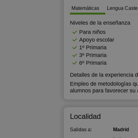
Matemáticas
Lengua Caste
17:30
1
18:00
1
Niveles de la enseñanza
Para niños
18:30
1
Apoyo escolar
19:00
1
1º Primaria
3º Primaria
1
6º Primaria
1
Detalles de la experiencia 
1
Empleo de metodologías que
alumnos para favorecer su 
1
1
Localidad
1
1
Salidas a:
Madrid