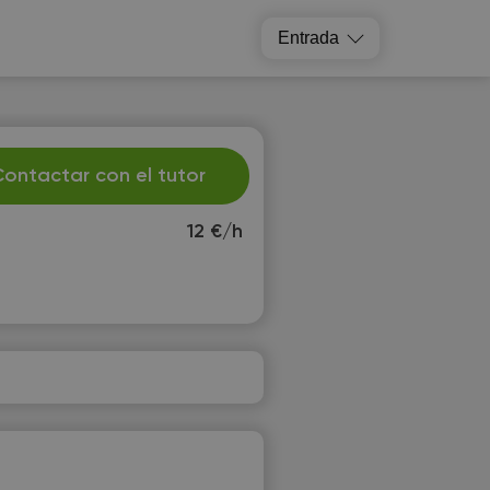
Entrada
ontactar con el tutor
12 €/h
u
We
1
12