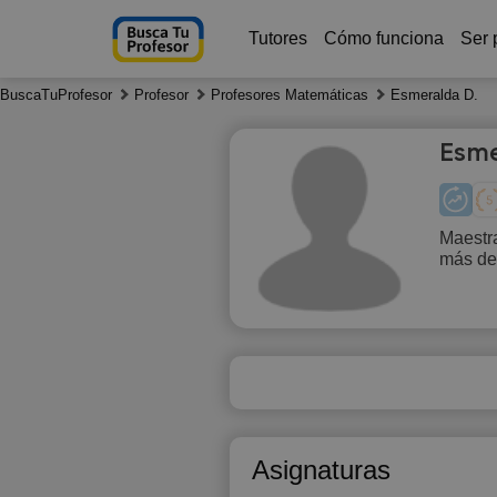
Tutores
Cómo funciona
Ser 
BuscaTuProfesor
Profesor
Profesores Matemáticas
Esmeralda D.
Esme
Maestra
más de
Th
6
15:30
1
16:00
1
16:30
1
Asignaturas
17:00
1