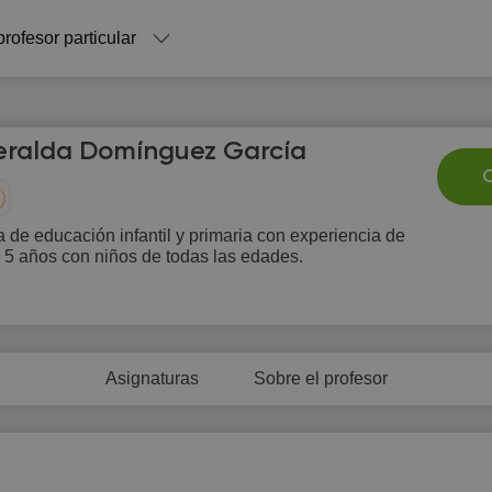
profesor particular
ralda Domínguez García
C
 de educación infantil y primaria con experiencia de
 5 años con niños de todas las edades.
Fr
Sa
Su
Mo
T
7
8
9
10
1
0:00
10:00
Asignaturas
Sobre el profesor
0:30
10:30
1:00
11:00
1:30
11:30