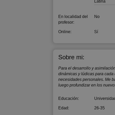
1
Latina
En localidad del
No
profesor:
Online:
Sí
Sobre mi:
Para el desarrollo y asimilació
dinámicas y lúdicas para cada
necesidades personales. Me ba
luego profundizar en los nuevos
Educación:
Universida
Edad:
26-35