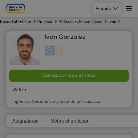
Entrada
BuscaTuProfesor
Profesor
Profesores Matemáticas
Ivan G.
Ivan Gonzalez
Su
Mo
Tu
We
Contactar con el tutor
9
10
11
12
20 €/h
Ingeniero Aeronáutico y docente por vocación.
Asignaturas
Sobre el profesor