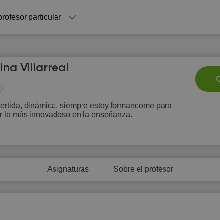
profesor particular
ina Villarreal
C
vertida, dinámica, siempre estoy formandome para
r lo más innovadoso en la enseñanza.
Su
Mo
Tu
We
T
9
10
11
12
1
Asignaturas
Sobre el profesor