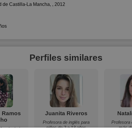
d de Castilla-La Mancha
, , 2012
ños
Perfiles similares
l Ramos
Juanita Riveros
Natal
ho
Profesora de inglés para
Profesora 
niños de 2 a 13 años
más de
Ana Isabel y