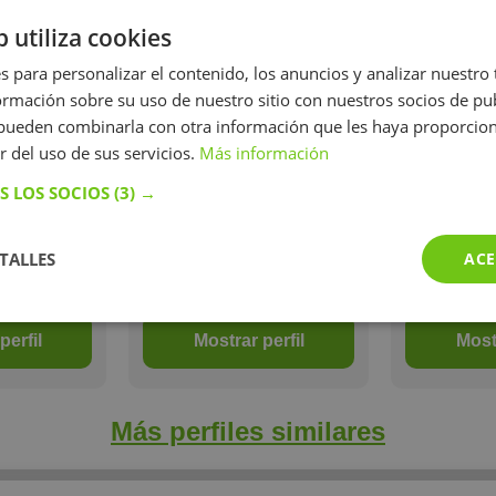
experienc
español, de
edades
storia y de
b utiliza cookies
ura española.
no consiste
s para personalizar el contenido, los anuncios y analizar nuestro
r, también es
mación sobre su uso de nuestro sitio con nuestros socios de pub
side la clave.
s pueden combinarla con otra información que les haya proporci
i trabajo
ite conocer
r del uso de sus servicios.
Más información
te y abrir mi
os de mis
S LOS SOCIOS
(3) →
 convertido
es amigos.
TALLES
ACE
/h
15 €/h
15
perfil
Mostrar perfil
Mostr
Más perfiles similares