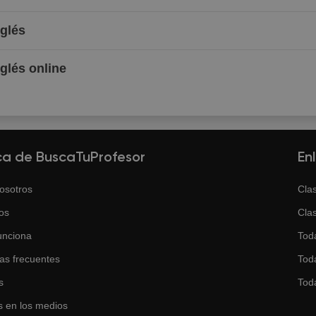
nglés
nglés online
ca de BuscaTuProfesor
En
osotros
Clas
os
Clas
unciona
Tod
as frecuentes
Toda
s
Tod
 en los medios