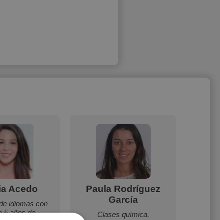
ia Acedo
Paula Rodríguez
D
García
de idiomas con
Me gus
 5 años de
al estu
Clases química,