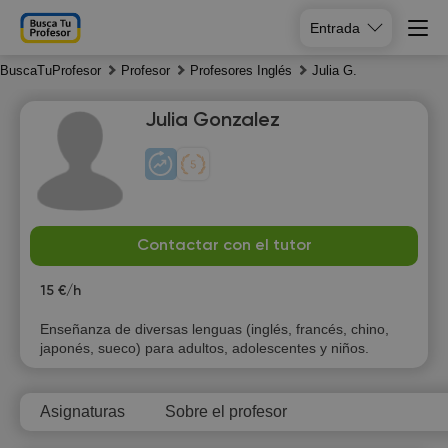
Entrada
BuscaTuProfesor
Profesor
Profesores Inglés
Julia G.
Julia Gonzalez
Su
Mo
Tu
We
Contactar con el tutor
9
10
11
12
15 €/h
15:30
Enseñanza de diversas lenguas (inglés, francés, chino,
japonés, sueco) para adultos, adolescentes y niños.
16:00
16:30
Asignaturas
Sobre el profesor
17:00