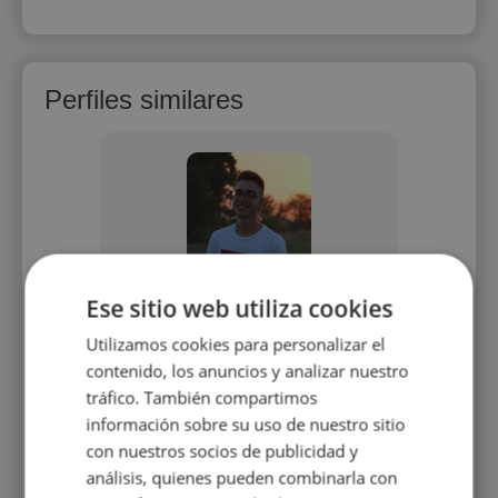
Perfiles similares
nchez
Genís Alías
Er
Ese sitio web utiliza cookies
ases
Soy un chico muy organizado que le
Profeso
Utilizamos cookies para personalizar el
 Me mudo
encanta enseñar a los demás y
ext
contenido, los anuncios y analizar nuestro
 busco
poder ayudarlos a mejorar en todo lo
 curso.
posible.
tráfico. También compartimos
ine.
información sobre su uso de nuestro sitio
con nuestros socios de publicidad y
análisis, quienes pueden combinarla con