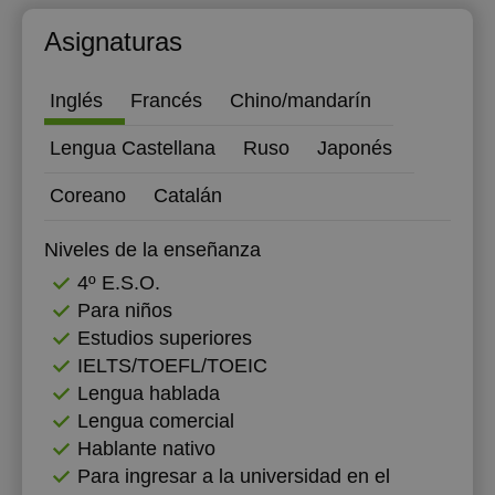
17:30
Asignaturas
18:00
Inglés
Francés
Chino/mandarín
18:30
Lengua Castellana
Ruso
Japonés
19:00
Coreano
Catalán
19:30
20:00
Niveles de la enseñanza
4º E.S.O.
20:30
Para niños
21:00
Estudios superiores
IELTS/TOEFL/TOEIC
Lengua hablada
Lengua comercial
Hablante nativo
Para ingresar a la universidad en el