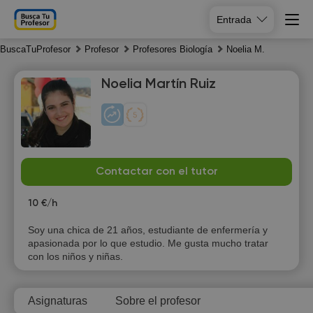
Entrada
BuscaTuProfesor
Profesor
Profesores Biología
Noelia M.
Noelia Martín Ruiz
Fr
Sa
Su
Mo
Contactar con el tutor
7
8
9
10
10 €/h
Soy una chica de 21 años, estudiante de enfermería y
apasionada por lo que estudio. Me gusta mucho tratar
con los niños y niñas.
Asignaturas
Sobre el profesor