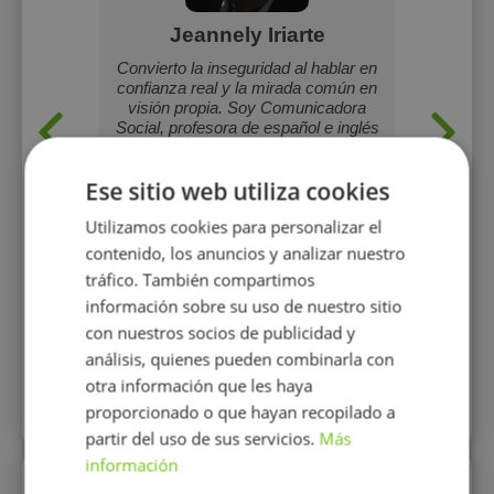
ia
Jeannely Iriarte
na muy
Convierto la inseguridad al hablar en
Ofrezc
ble.
confianza real y la mirada común en
alumnos 
on gran
visión propia. Soy Comunicadora
de psi
ganas de
Social, profesora de español e inglés
con experiencia en Dublín y
fotógrafa. Mi diferencial no es solo la
Ese sitio web utiliza cookies
técnica, es ayudarte a expresarte
con claridad, ya sea con palabras o
Utilizamos cookies para personalizar el
a través de una imagen.
contenido, los anuncios y analizar nuestro
10 €/h
tráfico. También compartimos
información sobre su uso de nuestro sitio
con nuestros socios de publicidad y
Mostrar perfil
análisis, quienes pueden combinarla con
otra información que les haya
Más perfiles similares
proporcionado o que hayan recopilado a
partir del uso de sus servicios.
Más
información
Perfiles vistos