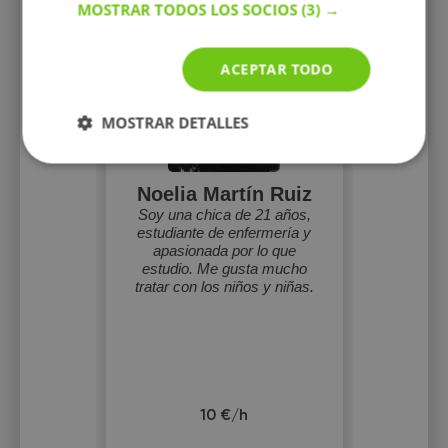
MOSTRAR TODOS LOS SOCIOS
(3) →
ACEPTAR TODO
MOSTRAR DETALLES
Noelia Martín Ruiz
Soy una chica de 21 años,
estudiante de enfermería y
apasionada por lo que
estudio. Me gusta mucho
tratar con los niños y niñas.
10 €/h