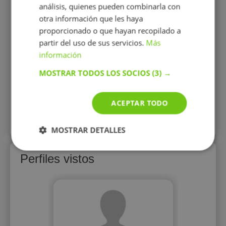
Además, los últimos dos años he
análisis, quienes pueden combinarla con
trabajado en la educación formal en
otra información que les haya
escuelas de infantil con niños de 0-3
años. Actualmente trabajo como
proporcionado o que hayan recopilado a
maestra de primaria media jornada.
partir del uso de sus servicios.
Más
información
15 €/h
MOSTRAR TODOS LOS SOCIOS
(3) →
Mostrar perfil
ACEPTAR TODO
Más perfiles similares
MOSTRAR DETALLES
Perfiles vistos