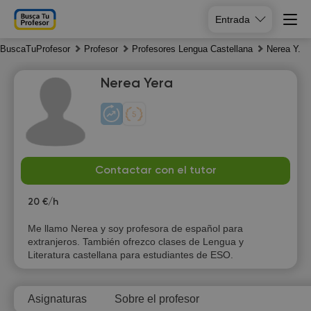
Entrada
BuscaTuProfesor
Profesor
Profesores Lengua Castellana
Nerea Y.
Nerea Yera
Th
Fr
Sa
Su
Contactar con el tutor
6
7
8
9
20 €/h
Me llamo Nerea y soy profesora de español para
extranjeros. También ofrezco clases de Lengua y
Literatura castellana para estudiantes de ESO.
Asignaturas
Sobre el profesor