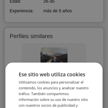
Edad:
26-35
Experiencia:
más de 5 años
Perfiles similares
Ese sitio web utiliza cookies
na
Judit Saiz
Utilizamos cookies para personalizar el
alumnos a
Me llamo Judit soy Mestra de
Hola s
contenido, los anuncios y analizar nuestro
ea de
Educación Infantil y Primaria. Tengo
enseñar 
tráfico. También compartimos
ra cada
experiencia con niños de todas las
información sobre su uso de nuestro sitio
edades, ya que durante años me he
dedicado al mundo del tiempo libre.
con nuestros socios de publicidad y