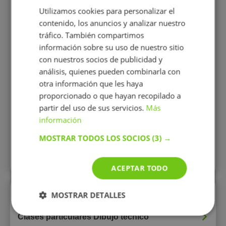
Utilizamos cookies para personalizar el
contenido, los anuncios y analizar nuestro
tráfico. También compartimos
información sobre su uso de nuestro sitio
con nuestros socios de publicidad y
análisis, quienes pueden combinarla con
12 €/h
otra información que les haya
proporcionado o que hayan recopilado a
Mostrar perfil
partir del uso de sus servicios.
Más
información
MOSTRAR TODOS LOS SOCIOS
(3) →
Todos los perfiles
ACEPTAR TODO
Enlaces rápidos
MOSTRAR DETALLES
Clases particulares Dibujo técnico