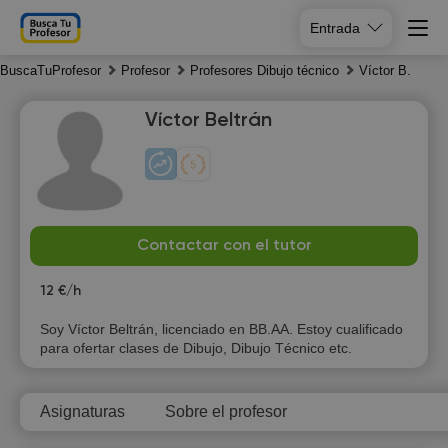
Entrada
BuscaTuProfesor
Profesor
Profesores Dibujo técnico
Víctor B.
Víctor Beltrán
Su
Mo
Tu
We
Contactar con el tutor
9
10
11
12
12 €/h
Soy Víctor Beltrán, licenciado en BB.AA. Estoy cualificado
para ofertar clases de Dibujo, Dibujo Técnico etc.
Asignaturas
Sobre el profesor