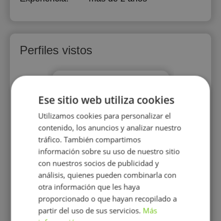
Perfiles vistos
Ese sitio web utiliza cookies
Utilizamos cookies para personalizar el
contenido, los anuncios y analizar nuestro
tráfico. También compartimos
Miguel De la Rosa
información sobre su uso de nuestro sitio
Filólogo inglés cursando
con nuestros socios de publicidad y
master en profesorado para
análisis, quienes pueden combinarla con
educación secundaria y
bachillerato.
otra información que les haya
proporcionado o que hayan recopilado a
partir del uso de sus servicios.
Más