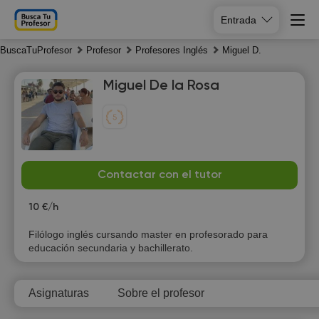
Entrada
BuscaTuProfesor
Profesor
Profesores Inglés
Miguel D.
Miguel De la Rosa
Mo
Tu
We
Th
Contactar con el tutor
10
11
12
13
10 €/h
Filólogo inglés cursando master en profesorado para
educación secundaria y bachillerato.
Asignaturas
Sobre el profesor