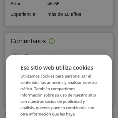
Edad:
46-55
Experiencia:
más de 10 años
Comentarios
Dani Riera
03.12.2022
Inglés
, Para niños
Ese sitio web utiliza cookies
5+
Utilizamos cookies para personalizar el
Perfecto. Clases personalizadas para mi hijo y
contenido, los anuncios y analizar nuestro
ayuda en sus estudios de inglés. Profesional y
tráfico. También compartimos
atento.
información sobre su uso de nuestro sitio
con nuestros socios de publicidad y
análisis, quienes pueden combinarla con
otra información que les haya