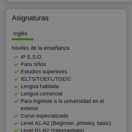
12:00
Asignaturas
12:30
13:00
Inglés
13:30
Niveles de la enseñanza
14:00
4º E.S.O.
Para niños
14:30
Estudios superiores
15:00
IELTS/TOEFL/TOEIC
Lengua hablada
15:30
Lengua comercial
16:00
Para ingresar a la universidad en el
exterior
16:30
Curso especializado
17:00
Level А1-А2 (Beginner, primary, basic)
Level B1-B2 (Intermediate)
17:30