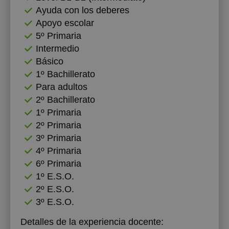
Ayuda con los deberes
18:00
Apoyo escolar
5º Primaria
18:30
Intermedio
19:00
Básico
1º Bachillerato
19:30
Para adultos
20:00
2º Bachillerato
1º Primaria
2º Primaria
3º Primaria
4º Primaria
6º Primaria
1º E.S.O.
2º E.S.O.
3º E.S.O.
Detalles de la experiencia docente: