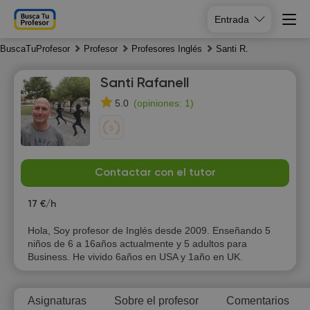
Entrada
BuscaTuProfesor
Profesor
Profesores Inglés
Santi R.
Santi Rafanell
(
opiniones: 1
)
5.0
Fr
Sa
Su
Mo
Contactar con el tutor
7
8
9
10
17 €/h
10:00
Hola, Soy profesor de Inglés desde 2009. Enseñando 5
niños de 6 a 16años actualmente y 5 adultos para
10:30
Business. He vivido 6años en USA y 1año en UK.
11:00
Asignaturas
Sobre el profesor
Comentarios
11:30