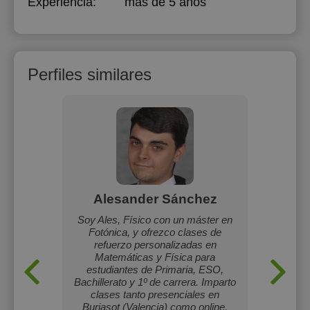
Experiencia:
más de 5 años
Perfiles similares
ez
Alesander Sánchez
E
paciente.
Soy Ales, Físico con un máster en
Me lla
Fotónica, y ofrezco clases de
es
refuerzo personalizadas en
Aeroe
Matemáticas y Física para
UPC.
estudiantes de Primaria, ESO,
enseña
Bachillerato y 1º de carrera. Imparto
clases tanto presenciales en
Burjasot (Valencia) como online,