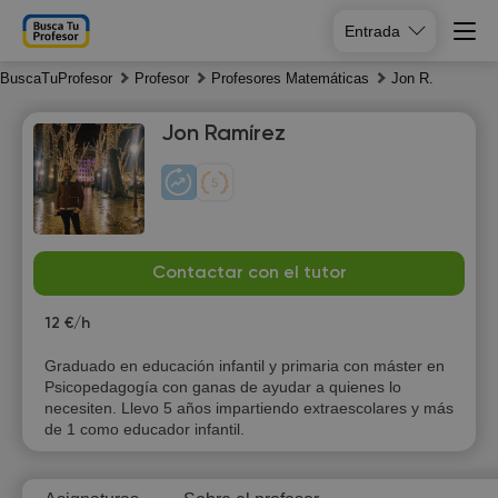
Entrada
BuscaTuProfesor
Profesor
Profesores Matemáticas
Jon R.
Jon Ramírez
Sa
Su
Mo
Tu
Contactar con el tutor
8
9
10
11
12 €/h
Graduado en educación infantil y primaria con máster en
Psicopedagogía con ganas de ayudar a quienes lo
necesiten. Llevo 5 años impartiendo extraescolares y más
de 1 como educador infantil.