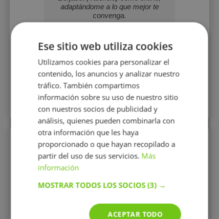
adaptándome a lo que mejor te
convenga.
Ese sitio web utiliza cookies
13 €/h
Utilizamos cookies para personalizar el
contenido, los anuncios y analizar nuestro
Mostrar perfil
tráfico. También compartimos
información sobre su uso de nuestro sitio
Más perfiles similares
con nuestros socios de publicidad y
análisis, quienes pueden combinarla con
otra información que les haya
Perfiles vistos
proporcionado o que hayan recopilado a
partir del uso de sus servicios.
Más
información
MOSTRAR TODOS LOS SOCIOS
(3) →
ACEPTAR TODO