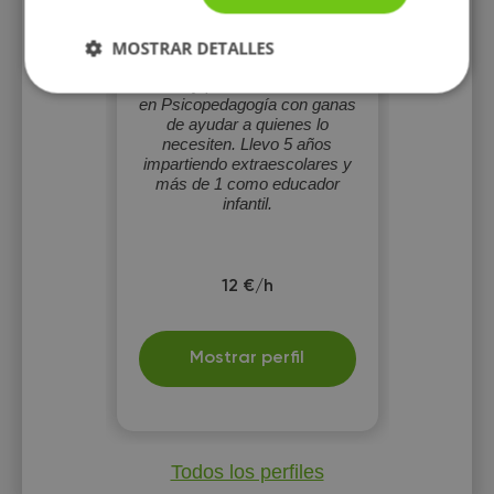
Jon Ramírez
MOSTRAR DETALLES
Graduado en educación
infantil y primaria con máster
en Psicopedagogía con ganas
de ayudar a quienes lo
necesiten. Llevo 5 años
impartiendo extraescolares y
más de 1 como educador
infantil.
12 €/h
Mostrar perfil
Todos los perfiles