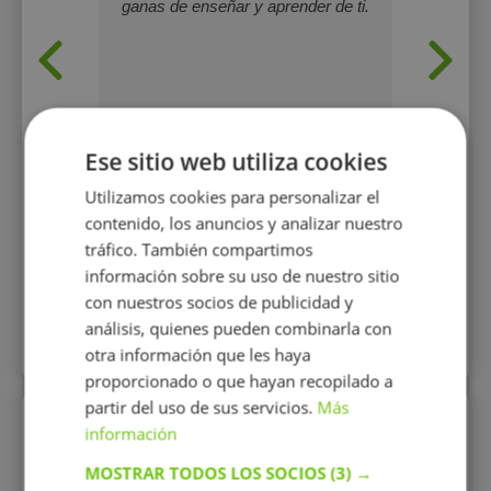
 15-16
ganas de enseñar y aprender de ti.
person
on ganas
necesit
de Leng
etc. La
mi do
imposibl
este
Ese sitio web utiliza cookies
Utilizamos cookies para personalizar el
12 €/h
contenido, los anuncios y analizar nuestro
1 o
tráfico. También compartimos
información sobre su uso de nuestro sitio
Mostrar perfil
con nuestros socios de publicidad y
análisis, quienes pueden combinarla con
Más perfiles similares
otra información que les haya
proporcionado o que hayan recopilado a
partir del uso de sus servicios.
Más
Perfiles vistos
información
MOSTRAR TODOS LOS SOCIOS
(3) →