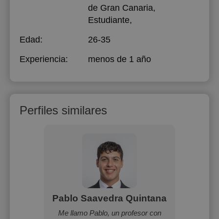
de Gran Canaria
,
Estudiante,
Edad:
26-35
Experiencia:
menos de 1 año
Perfiles similares
ia
Pablo Saavedra Quintana
Rosa
sica y
Me llamo Pablo, un profesor con
Ofre