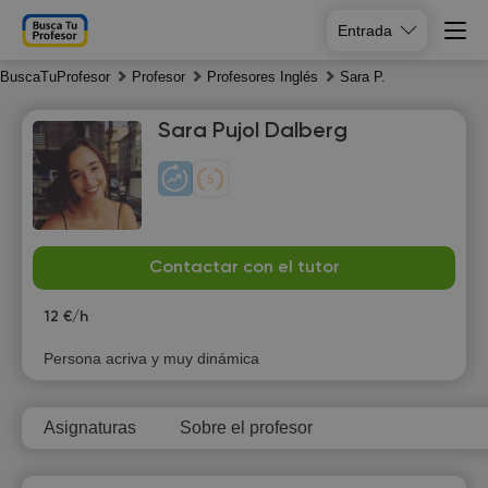
Entrada
BuscaTuProfesor
Profesor
Profesores Inglés
Sara P.
Sara Pujol Dalberg
Th
Fr
Sa
Su
Contactar con el tutor
6
7
8
9
12 €/h
18:00
18:00
Persona acriva y muy dinámica
18:30
18:30
Asignaturas
Sobre el profesor
19:00
19:00
19:30
19:30