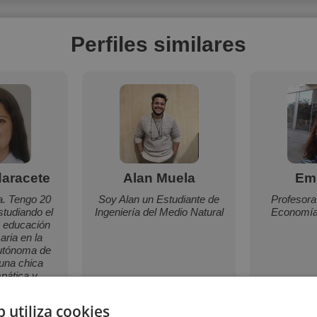
Perfiles similares
daracete
Alan Muela
Em
a. Tengo 20
Soy Alan un Estudiante de
Profesora
studiando el
Ingeniería del Medio Natural
Economía
e educación
maria en la
utónoma de
una chica
pática y
dora.
b utiliza cookies