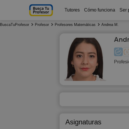
Tutores
Cómo funciona
Ser 
BuscaTuProfesor
Profesor
Profesores Matemáticas
Andrea M.
And
Profesi
Sa
8
1
1
1
Asignaturas
1