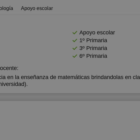
ología
Apoyo escolar
2:00
Apoyo escolar
1º Primaria
3º Primaria
6º Primaria
docente:
ia en la enseñanza de matemáticas brindandolas en clas
niversidad).