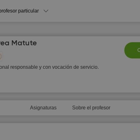
profesor particular
rea Matute
C
onal responsable y con vocación de servicio.
Su
Mo
Tu
We
T
9
10
11
12
1
0:00
Asignaturas
Sobre el profesor
0:30
1:00
1:30