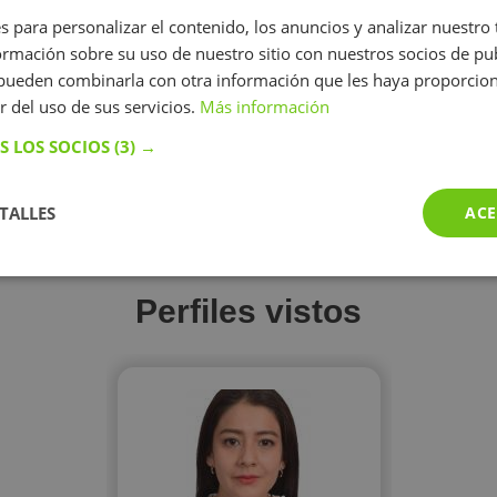
s para personalizar el contenido, los anuncios y analizar nuestro
mación sobre su uso de nuestro sitio con nuestros socios de pub
/h
15 €/h
15
s pueden combinarla con otra información que les haya proporci
r del uso de sus servicios.
Más información
perfil
Mostrar perfil
Mostr
S LOS SOCIOS
(3) →
TALLES
ACE
Más perfiles similares
Perfiles vistos