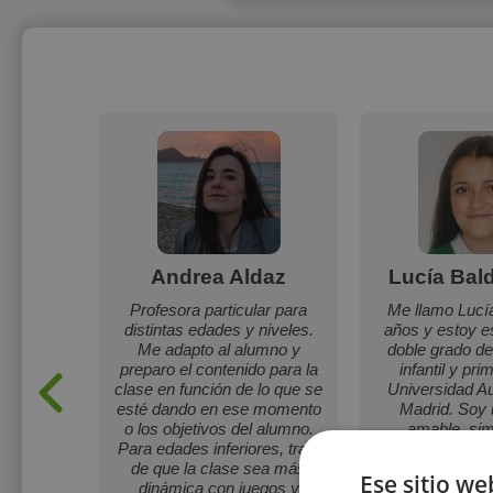
ills
Andrea Aldaz
Lucía Bal
sora de
Profesora particular para
Me llamo Lucí
de todas
distintas edades y niveles.
años y estoy e
os los
Me adapto al alumno y
doble grado d
spañol,
preparo el contenido para la
infantil y pri
és.
clase en función de lo que se
Universidad A
esté dando en ese momento
Madrid. Soy 
o los objetivos del alumno.
amable, sim
Para edades inferiores, trato
trabaja
de que la clase sea más
Ese sitio we
dinámica con juegos y