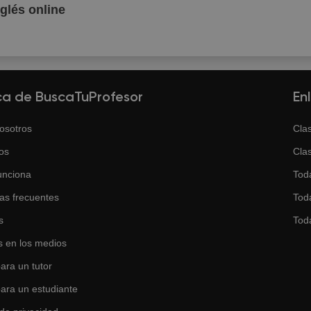
nglés online
ca de BuscaTuProfesor
En
osotros
Clas
os
Clas
unciona
Tod
as frecuentes
Toda
s
Tod
 en los medios
ara un tutor
para un estudiante