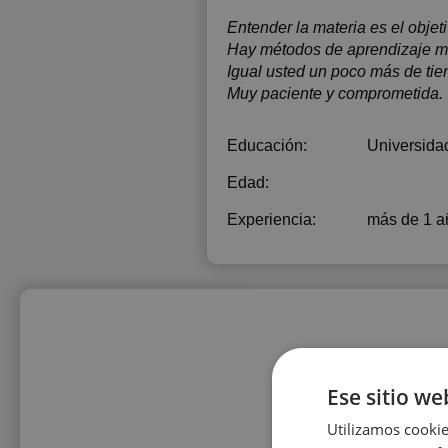
Entender la materia es el objet
Hay métodos de aprendizaje má
Igual usted un poco más de ti
Muy paciente y comprometida.
Educación:
Universida
Edad:
Experiencia:
más de 1 a
Ese sitio we
Utilizamos cookie