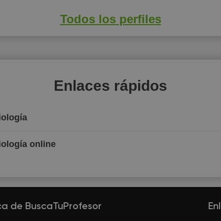
Todos los perfiles
Enlaces rápidos
iología
iología online
ca de BuscaTuProfesor
En