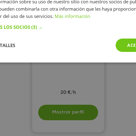
mación sobre su uso de nuestro sitio con nuestros socios de pub
s pueden combinarla con otra información que les haya proporci
r del uso de sus servicios.
Más información
Nazaret Rio
S LOS SOCIOS
(3) →
Organizada y paciente.Area
ciencia de la Salud. Si no es
molestia apiendo por
TALLES
ACE
WhatsApp,puede que el
teléfono no lo pueda utilizar en
ciertos momentos
20 €/h
Mostrar perfil