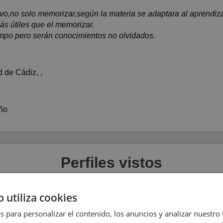
ivo,no solo memorizar,según la materia se adaptara al aprendiza
s útiles que el memorizar.
empo pero serán conocimientos no olvidados.
d de Cádiz
, ,
ño
Perfiles vistos
b utiliza cookies
s para personalizar el contenido, los anuncios y analizar nuestro