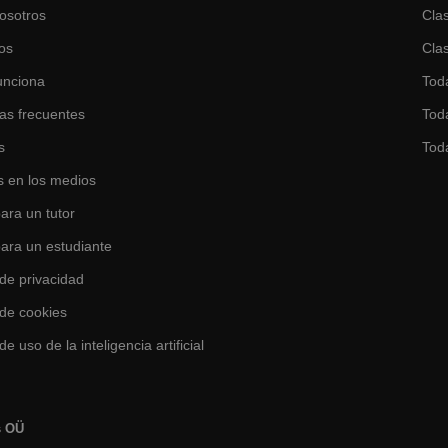
osotros
Clas
os
Clas
unciona
Tod
as frecuentes
Toda
s
Tod
 en los medios
ara un tutor
para un estudiante
 de privacidad
 de cookies
de uso de la inteligencia artificial
s OÜ