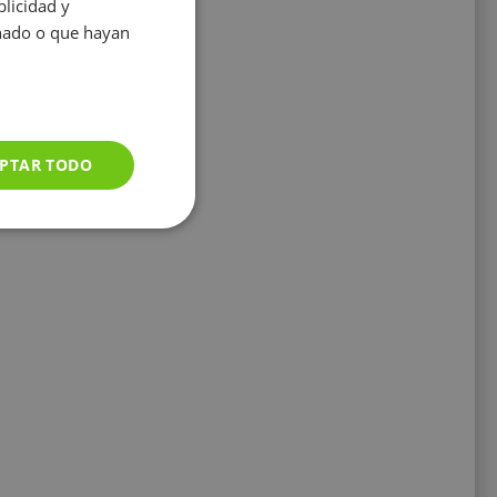
licidad y
onado o que hayan
PTAR TODO