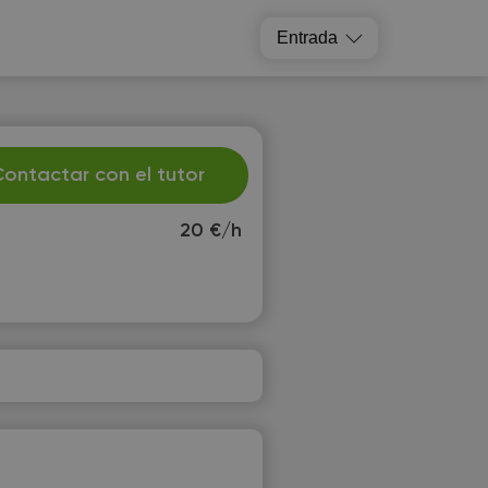
Entrada
ontactar con el tutor
20 €/h
u
We
1
12