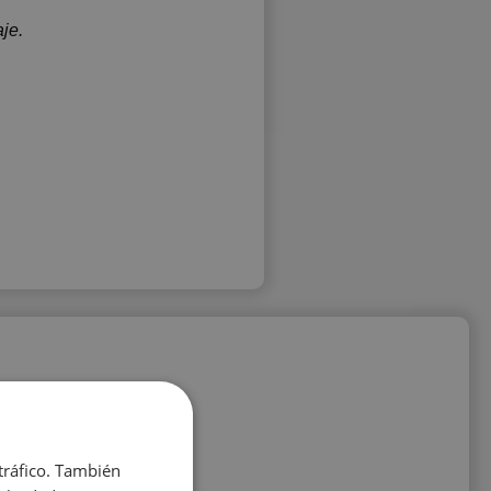
je.
 tráfico. También