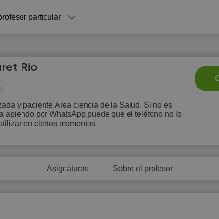
profesor particular
ret Rio
C
ada y paciente.Area ciencia de la Salud. Si no es
ia apiendo por WhatsApp,puede que el teléfono no lo
Fr
Sa
Su
Mo
T
tilizar en ciertos momentos
7
8
9
10
1
Asignaturas
Sobre el profesor