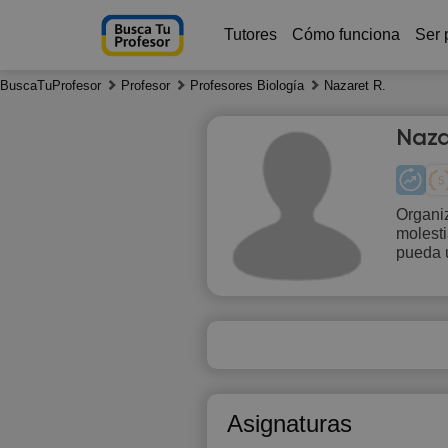
Tutores
Cómo funciona
Ser 
BuscaTuProfesor
Profesor
Profesores Biología
Nazaret R.
Naza
Organiz
molest
Th
pueda u
6
Asignaturas