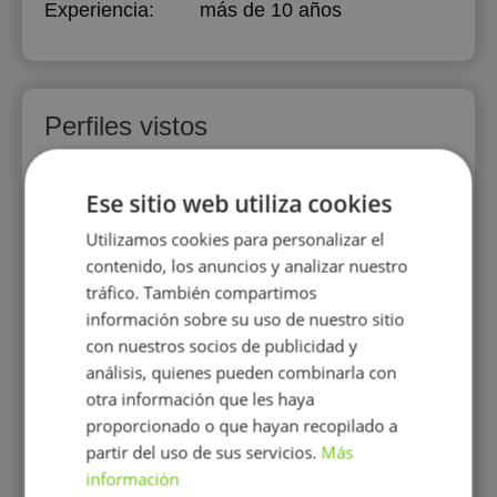
Experiencia:
más de 10 años
Perfiles vistos
Ese sitio web utiliza cookies
Utilizamos cookies para personalizar el
contenido, los anuncios y analizar nuestro
tráfico. También compartimos
información sobre su uso de nuestro sitio
José Carlos Terrasa
con nuestros socios de publicidad y
Grau
análisis, quienes pueden combinarla con
SOY UN APASIONADO DE
otra información que les haya
LA INFORMÁTICA DESDE
proporcionado o que hayan recopilado a
MUY PEQUEÑO, QUE
partir del uso de sus servicios.
Más
DISFRUTA ENSEÑÁNDOLA
A LOS DEMÁS PARA QUE
información
PUEDAN HACER UN USO