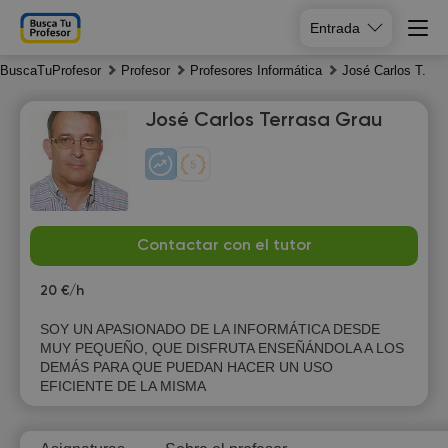
Entrada
BuscaTuProfesor
Profesor
Profesores Informática
José Carlos T.
José Carlos Terrasa Grau
Mo
Tu
We
Th
Contactar con el tutor
10
11
12
13
20 €/h
19:00
19:00
19:00
19:00
SOY UN APASIONADO DE LA INFORMÁTICA DESDE
MUY PEQUEÑO, QUE DISFRUTA ENSEÑÁNDOLA A LOS
19:30
19:30
19:30
19:30
DEMÁS PARA QUE PUEDAN HACER UN USO
EFICIENTE DE LA MISMA
20:00
20:00
20:00
20:00