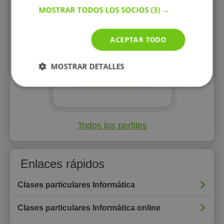
EFICIENTE DE LA MISMA
MOSTRAR TODOS LOS SOCIOS
(3) →
ACEPTAR TODO
20 €/h
MOSTRAR DETALLES
Mostrar perfil
Todos los perfiles
Enlaces rápidos
Clases particulares Informática
Clases particulares Informática online