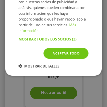
con nuestros socios de publicidad y
análisis, quienes pueden combinarla con
otra información que les haya
proporcionado o que hayan recopilado a
Patricia Martin
partir del uso de sus servicios.
Más
Licenciada en Humanidades
información
con formación y experiencia
en turismo. Actualmente
MOSTRAR TODOS LOS SOCIOS
(3) →
preparando oposiciones en el
campo de la educación.
ACEPTAR TODO
MOSTRAR DETALLES
10 €/h
Mostrar perfil