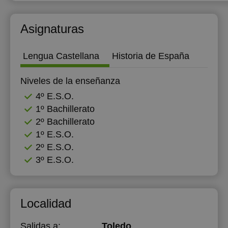
18:00
Asignaturas
18:30
19:00
Lengua Castellana
Historia de España
Niveles de la enseñanza
4º E.S.O.
1º Bachillerato
2º Bachillerato
1º E.S.O.
2º E.S.O.
3º E.S.O.
Localidad
Salidas a:
Toledo