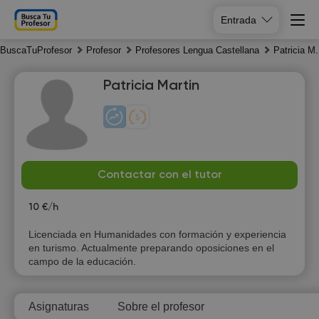
Entrada
BuscaTuProfesor
Profesor
Profesores Lengua Castellana
Patricia M.
Patricia Martin
Th
Fr
Sa
Su
Contactar con el tutor
6
7
8
9
10 €/h
16:00
Licenciada en Humanidades con formación y experiencia
en turismo. Actualmente preparando oposiciones en el
16:30
campo de la educación.
17:00
Asignaturas
Sobre el profesor
17:30