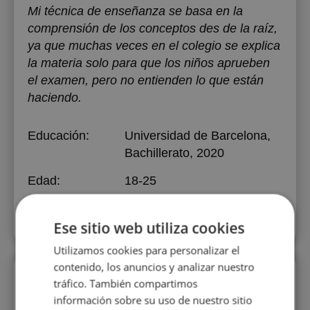
Mi técnica de enseñanza se basa en la
comprensión de los conceptos des de la raíz,
ya que muchas veces en el colegio se explica
la materia solo para que los niños aprueben
el examen, pero no entienden lo que están
haciendo.
Educación:
Universidad de Barcelona
,
Bachillerato, 2020
Edad:
18-25
Experiencia:
menos de 1 año
Ese sitio web utiliza cookies
Utilizamos cookies para personalizar el
contenido, los anuncios y analizar nuestro
Perfiles vistos
tráfico. También compartimos
información sobre su uso de nuestro sitio