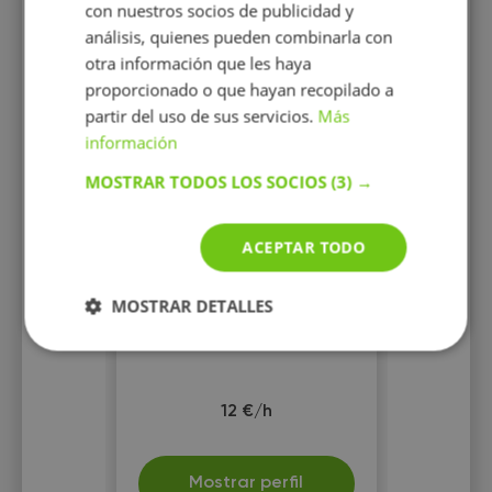
con nuestros socios de publicidad y
análisis, quienes pueden combinarla con
otra información que les haya
proporcionado o que hayan recopilado a
partir del uso de sus servicios.
Más
información
Teresa Magí
MOSTRAR TODOS LOS SOCIOS
(3) →
Soy una estudiante de
primero de carrera de
Ciencias Biomédicas y me
ACEPTAR TODO
ofrezco a dar clases de
cualquier asignatura a niños
de infantil, primaria y ESO.
MOSTRAR DETALLES
12 €/h
Mostrar perfil