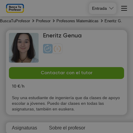
Entrada
BuscaTuProfesor
Profesor
Profesores Matemáticas
Eneritz G.
Eneritz Genua
Mo
Tu
We
Th
Contactar con el tutor
10
11
12
13
10 €/h
10:00
10:00
10:00
10:00
Soy una estudiante de ingeniería que da clases de apoyo
escolar a jóvenes. Puedo dar clases en todas las
10:30
10:30
10:30
10:30
asignaturas, también en euskera.
11:00
11:00
11:00
11:00
Asignaturas
Sobre el profesor
11:30
11:30
11:30
11:30