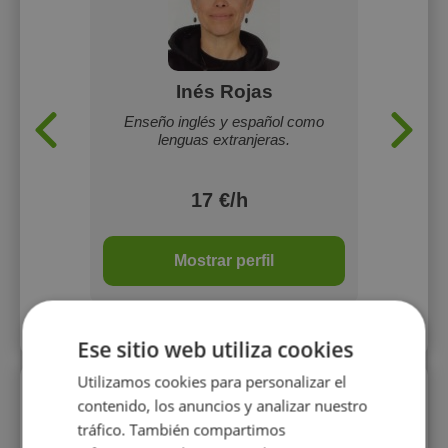
Inés Rojas
 y soy
Enseño inglés y español como
Profes
 idiomas
lenguas extranjeras.
rte!
17 €/h
Mostrar perfil
Más perfiles similares
Ese sitio web utiliza cookies
Utilizamos cookies para personalizar el
Perfiles vistos
contenido, los anuncios y analizar nuestro
tráfico. También compartimos