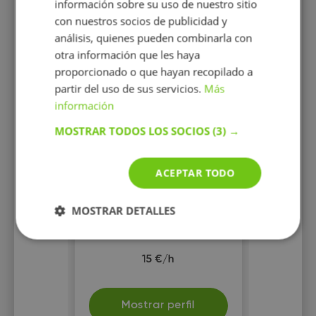
información sobre su uso de nuestro sitio
con nuestros socios de publicidad y
análisis, quienes pueden combinarla con
otra información que les haya
proporcionado o que hayan recopilado a
partir del uso de sus servicios.
Más
Laura Miró
información
Profesora de Catalán y
MOSTRAR TODOS LOS SOCIOS
(3) →
Castellano para nativos y
extranjeros, y de Ciencias
Sociales
ACEPTAR TODO
MOSTRAR DETALLES
15 €/h
Mostrar perfil