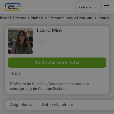
Entrada
BuscaTuProfesor
Profesor
Profesores Lengua Castellana
Laura M.
Laura Miró
Su
Mo
Tu
We
Contactar con el tutor
9
10
11
12
15 €/h
Profesora de Catalán y Castellano para nativos y
extranjeros, y de Ciencias Sociales
Asignaturas
Sobre el profesor