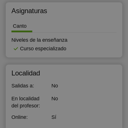
15:30
Asignaturas
16:00
Canto
16:30
Niveles de la enseñanza
17:00
Curso especializado
17:30
18:00
Localidad
18:30
19:00
Salidas a:
No
19:30
En localidad
No
del profesor:
20:00
Online:
Sí