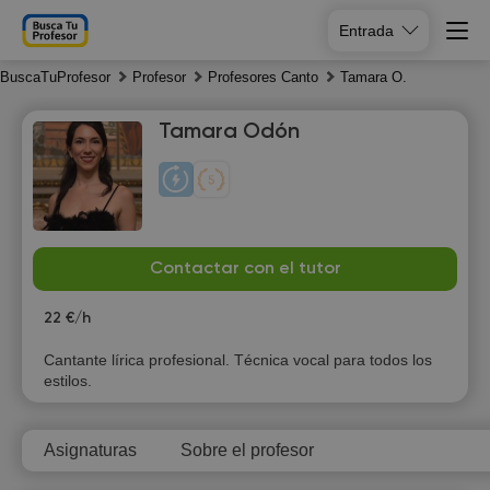
Entrada
BuscaTuProfesor
Profesor
Profesores Canto
Tamara O.
Tamara Odón
Su
Mo
Tu
We
Contactar con el tutor
9
10
11
12
22 €/h
13:30
Cantante lírica profesional. Técnica vocal para todos los
estilos.
14:00
14:30
Asignaturas
Sobre el profesor
15:00