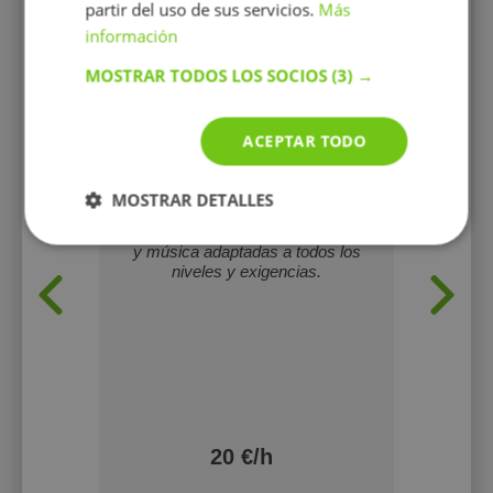
partir del uso de sus servicios.
Más
información
MOSTRAR TODOS LOS SOCIOS
(3) →
ACEPTAR TODO
ez
Clarissa Rustico
Aleja
MOSTRAR DETALLES
feo y
Cantante profesional con título en
Profes
canto jazz, imparte clases de canto
nivele
y música adaptadas a todos los
avanz
niveles y exigencias.
técn
s
especia
20 €/h