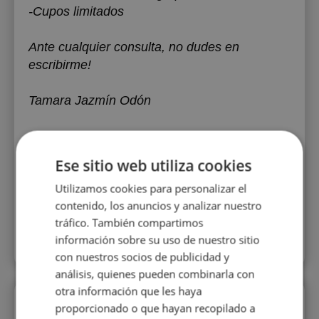
-Cupos limitados
Ante cualquier consulta, no dudes en
escribirme!
Tamara Jazmín Odón
Educación:
Instituto Superior de Arte del
Teatro Colón
, Maestría,
Ese sitio web utiliza cookies
2020
Utilizamos cookies para personalizar el
Edad:
26-35
contenido, los anuncios y analizar nuestro
tráfico. También compartimos
Experiencia:
más de 10 años
información sobre su uso de nuestro sitio
con nuestros socios de publicidad y
análisis, quienes pueden combinarla con
otra información que les haya
Perfiles similares
proporcionado o que hayan recopilado a