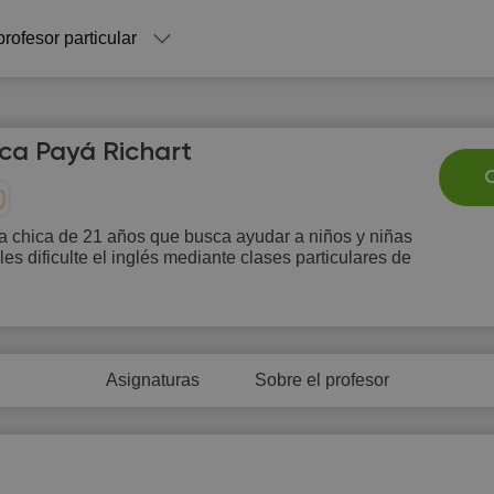
profesor particular
ca Payá Richart
C
a chica de 21 años que busca ayudar a niños y niñas
les dificulte el inglés mediante clases particulares de
Sa
Su
Mo
Tu
W
8
9
10
11
1
Asignaturas
Sobre el profesor