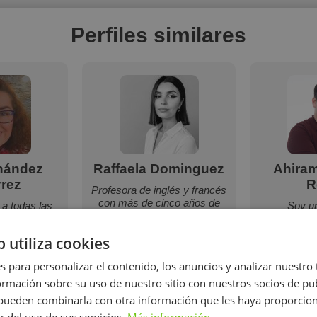
Perfiles similares
nández
Raffaela Dominguez
Ahira
rrez
R
Profesora de inglés y francés
con más de cinco años de
 a todas las
Soy u
experiencia en centros
, de apoyo y
responsa
privados de enseñanza de
arar las
preocupa 
b utiliza cookies
idiomas y asociaciones,
zas.
resultados
imparte clases de manera
s para personalizar el contenido, los anuncios y analizar nuestro
autónoma en espacio
habilitado (aula) y/o online
mación sobre su uso de nuestro sitio con nuestros socios de pub
vía Zoom.
s pueden combinarla con otra información que les haya proporci
r del uso de sus servicios.
Más información