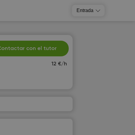
Entrada
ontactar con el tutor
12 €/h
e
Th
2
13