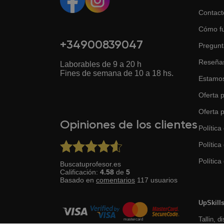
Contact
Cómo f
+34900839047
Pregunt
Reseña
Laborables de 9 a 20 h
Fines de semana de 10 a 18 hs.
Estamos
Oferta p
Oferta 
Opiniones de los clientes
Política
Política
Política 
Buscatuprofesor.es
Calificación:
4.58
de
5
Basado en
comentarios
117
usuarios
UpSkill
Tallin, d