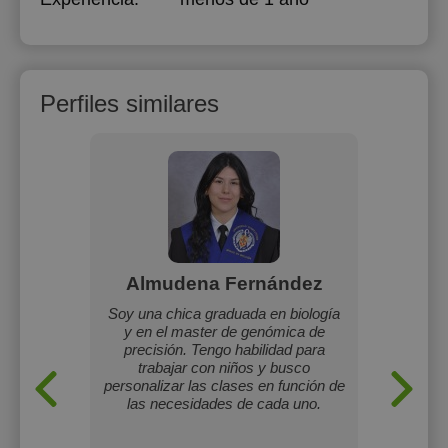
Perfiles similares
a
Almudena Fernández
niños (a
Soy una chica graduada en biología
Clase
 Trabajo
y en el master de genómica de
Dibujo 
 B2
precisión. Tengo habilidad para
ESO y
trabajar con niños y busco
personalizar las clases en función de
las necesidades de cada uno.