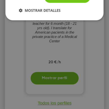
Oscar Gross
MOSTRAR DETALLES
Echeverria
I was a Microsoft Office class
teacher for 6 month (18 - 21
yrs old). I translate for
American pacients in the
private practice of a Medical
Center
20 €/h
Mostrar perfil
Todos los perfiles