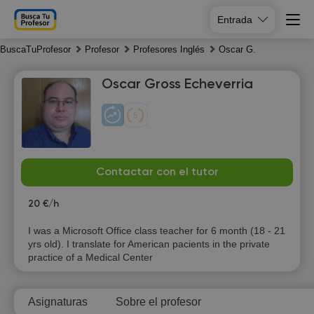
Entrada
BuscaTuProfesor
Profesor
Profesores Inglés
Oscar G.
Oscar Gross Echeverria
Fr
Sa
Su
Mo
Contactar con el tutor
7
8
9
10
20 €/h
I was a Microsoft Office class teacher for 6 month (18 - 21
yrs old). I translate for American pacients in the private
practice of a Medical Center
Asignaturas
Sobre el profesor